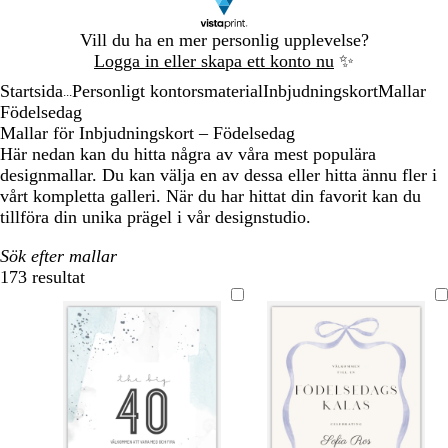
Bild
Vill du ha en mer personlig upplevelse?
1
Logga in eller skapa ett konto nu
✨
av
Startsida
Personligt kontorsmaterial
Inbjudningskort
Mallar
1
...
Födelsedag
Mallar för Inbjudningskort – Födelsedag
Här nedan kan du hitta några av våra mest populära
designmallar. Du kan välja en av dessa eller hitta ännu fler i
vårt kompletta galleri. När du har hittat din favorit kan du
tillföra din unika prägel i vår designstudio.
Sök efter mallar
173 resultat
Filter