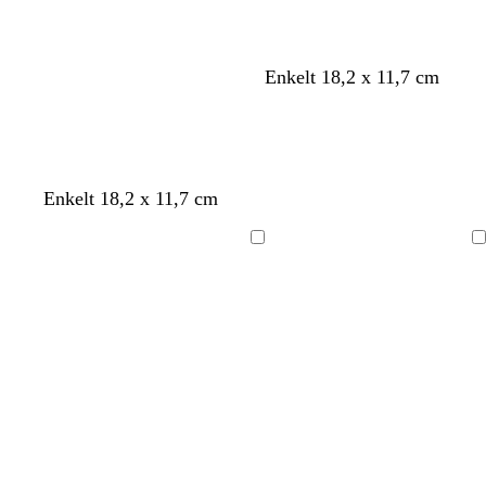
å
å
l
å
å
a
Enkelt 18,2 x 11,7 cm
v
m
Enkelt 18,2 x 11,7 cm
i
ö
t
r
Laddar
Laddar
k
g
r
å