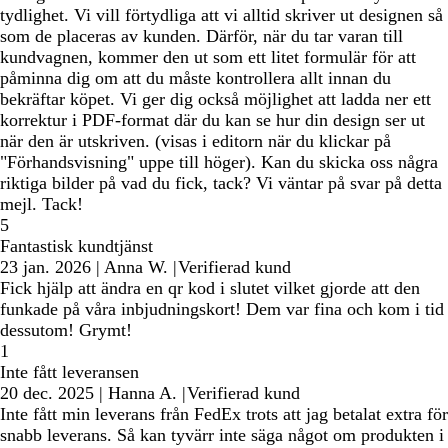
tydlighet. Vi vill förtydliga att vi alltid skriver ut designen så
som de placeras av kunden. Därför, när du tar varan till
kundvagnen, kommer den ut som ett litet formulär för att
påminna dig om att du måste kontrollera allt innan du
bekräftar köpet. Vi ger dig också möjlighet att ladda ner ett
korrektur i PDF-format där du kan se hur din design ser ut
när den är utskriven. (visas i editorn när du klickar på
"Förhandsvisning" uppe till höger). Kan du skicka oss några
riktiga bilder på vad du fick, tack? Vi väntar på svar på detta
mejl. Tack!
5
Fantastisk kundtjänst
23 jan. 2026
|
Anna W.
|
Verifierad kund
Fick hjälp att ändra en qr kod i slutet vilket gjorde att den
funkade på våra inbjudningskort! Dem var fina och kom i tid
dessutom! Grymt!
1
Inte fått leveransen
20 dec. 2025
|
Hanna A.
|
Verifierad kund
Inte fått min leverans från FedEx trots att jag betalat extra för
snabb leverans. Så kan tyvärr inte säga något om produkten i