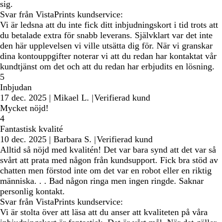
sig.
Svar från VistaPrints kundservice:
Vi är ledsna att du inte fick ditt inbjudningskort i tid trots att
du betalade extra för snabb leverans. Självklart var det inte
den här upplevelsen vi ville utsätta dig för. När vi granskar
dina kontouppgifter noterar vi att du redan har kontaktat vår
kundtjänst om det och att du redan har erbjudits en lösning.
5
Inbjudan
17 dec. 2025
|
Mikael L.
|
Verifierad kund
Mycket nöjd!
4
Fantastisk kvalité
10 dec. 2025
|
Barbara S.
|
Verifierad kund
Alltid så nöjd med kvalitén! Det var bara synd att det var så
svårt att prata med någon från kundsupport. Fick bra stöd av
chatten men förstod inte om det var en robot eller en riktig
människa. . . Bad någon ringa men ingen ringde. Saknar
personlig kontakt.
Svar från VistaPrints kundservice:
Vi är stolta över att läsa att du anser att kvaliteten på våra