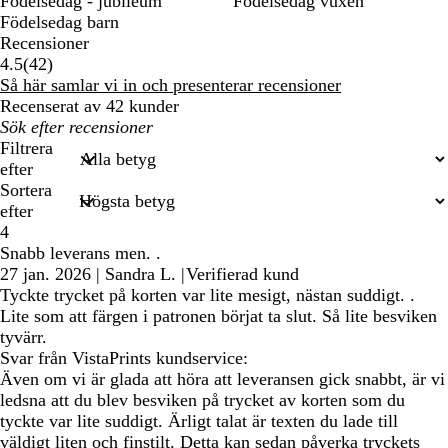
Födelsedag - jubileum
Födelsedag vuxen
Födelsedag barn
Recensioner
42
4.5
(
42
)
recensioner
Så här samlar vi in och presenterar recensioner
Recenserat av 42 kunder
Mina
inmatade
Filtrera
sökningar
efter
Sortera
efter
4
Snabb leverans men. .
27 jan. 2026
|
Sandra L.
|
Verifierad kund
Tyckte trycket på korten var lite mesigt, nästan suddigt. .
Lite som att färgen i patronen börjat ta slut. Så lite besviken
tyvärr.
Svar från VistaPrints kundservice:
Även om vi är glada att höra att leveransen gick snabbt, är vi
ledsna att du blev besviken på trycket av korten som du
tyckte var lite suddigt. Ärligt talat är texten du lade till
väldigt liten och finstilt. Detta kan sedan påverka tryckets