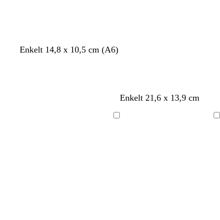
k
s
l
Enkelt 14,8 x 10,5 cm (A6)
r
j
j
ä
ö
u
m
s
s
k
g
g
k
Enkelt 21,6 x 13,9 cm
u
r
r
r
m
å
å
ä
s
Laddar
Laddar
m
g
r
ö
n