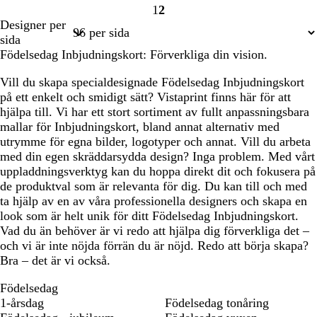
1
2
Sida
Sida
Designer per
1
2
sida
Födelsedag Inbjudningskort: Förverkliga din vision.
Vill du skapa specialdesignade Födelsedag Inbjudningskort
på ett enkelt och smidigt sätt? Vistaprint finns här för att
hjälpa till. Vi har ett stort sortiment av fullt anpassningsbara
mallar för Inbjudningskort, bland annat alternativ med
utrymme för egna bilder, logotyper och annat. Vill du arbeta
med din egen skräddarsydda design? Inga problem. Med vårt
uppladdningsverktyg kan du hoppa direkt dit och fokusera på
de produktval som är relevanta för dig. Du kan till och med
ta hjälp av en av våra professionella designers och skapa en
look som är helt unik för ditt Födelsedag Inbjudningskort.
Vad du än behöver är vi redo att hjälpa dig förverkliga det –
och vi är inte nöjda förrän du är nöjd. Redo att börja skapa?
Bra – det är vi också.
Födelsedag
1-årsdag
Födelsedag tonåring