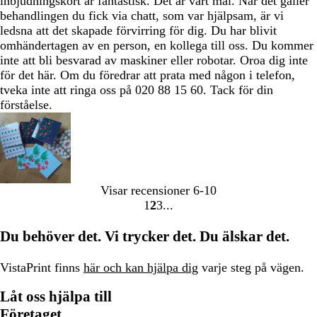
inbjudningskort är fantastisk. Det är vårt mål. När det gäller
behandlingen du fick via chatt, som var hjälpsam, är vi
ledsna att det skapade förvirring för dig. Du har blivit
omhändertagen av en person, en kollega till oss. Du kommer
inte att bli besvarad av maskiner eller robotar. Oroa dig inte
för det här. Om du föredrar att prata med någon i telefon,
tveka inte att ringa oss på 020 88 15 60. Tack för din
förståelse.
Visar recensioner
6-10
1
2
3
Gå
Gå
Gå
till
till
till
Du behöver det. Vi trycker det. Du älskar det.
sidan
sidan
sidan
VistaPrint finns
här och kan hjälpa dig
varje steg på vägen.
Låt oss hjälpa till
Företaget