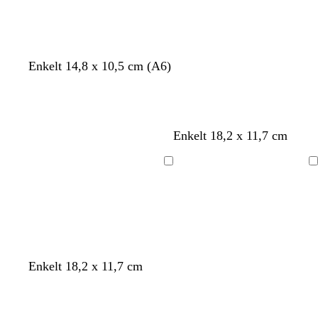
v
b
Enkelt 14,8 x 10,5 cm (A6)
i
l
t
å
g
r
s
l
k
v
Enkelt 18,2 x 11,7 cm
ö
t
j
r
i
n
å
u
ä
t
Laddar
Laddar
l
s
m
r
o
s
a
v
v
v
Enkelt 18,2 x 11,7 cm
i
i
i
t
t
t