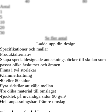
40
80
Antal
Loading
1
options
5
10
20
30
Se fler antal
Ladda upp din design
Specifikationer och mallar
Produktalternativ
Skapa specialdesignade anteckningsböcker till skolan som
passar olika årskurser och ämnen.
Finns i två storlekar
Klammerhäftning
40 eller 80 sidor
Fyra sidstilar att välja mellan
Tre olika material till omslaget
Tjocklek på invändiga sidor 90 g/m²
Helt anpassningsbart främre omslag