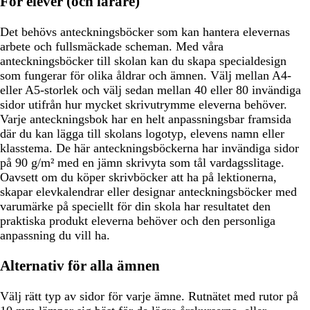
För elever (och lärare)
Det behövs anteckningsböcker som kan hantera elevernas
arbete och fullsmäckade scheman. Med våra
anteckningsböcker till skolan kan du skapa specialdesign
som fungerar för olika åldrar och ämnen. Välj mellan A4-
eller A5-storlek och välj sedan mellan 40 eller 80 invändiga
sidor utifrån hur mycket skrivutrymme eleverna behöver.
Varje anteckningsbok har en helt anpassningsbar framsida
där du kan lägga till skolans logotyp, elevens namn eller
klasstema. De här anteckningsböckerna har invändiga sidor
på 90 g/m² med en jämn skrivyta som tål vardagsslitage.
Oavsett om du köper skrivböcker att ha på lektionerna,
skapar elevkalendrar eller designar anteckningsböcker med
varumärke på speciellt för din skola har resultatet den
praktiska produkt eleverna behöver och den personliga
anpassning du vill ha.
Alternativ för alla ämnen
Välj rätt typ av sidor för varje ämne. Rutnätet med rutor på