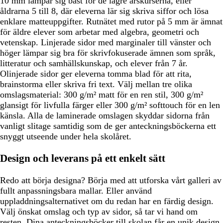
10 mm lämpar sig bäst för de lägre årskurserna, eller
åldrarna 5 till 8, där eleverna lär sig skriva siffor och lösa
enklare matteuppgifter. Rutnätet med rutor på 5 mm är ämnat
för äldre elever som arbetar med algebra, geometri och
vetenskap. Linjerade sidor med marginaler till vänster och
höger lämpar sig bra för skrivfokuserade ämnen som språk,
litteratur och samhällskunskap, och elever från 7 år.
Olinjerade sidor ger eleverna tomma blad för att rita,
brainstorma eller skriva fri text. Välj mellan tre olika
omslagsmaterial: 300 g/m² matt för en ren stil, 300 g/m²
glansigt för livfulla färger eller 300 g/m² softtouch för en len
känsla. Alla de laminerade omslagen skyddar sidorna från
vanligt slitage samtidig som de ger anteckningsböckerna ett
snyggt utseende under hela skolåret.
Design och leverans på ett enkelt sätt
Redo att börja designa? Börja med att utforska vårt galleri av
fullt anpassningsbara mallar. Eller använd
uppladdningsalternativet om du redan har en färdig design.
Välj önskat omslag och typ av sidor, så tar vi hand om
resten. Dina anteckningsböcker till skolan får en unik design