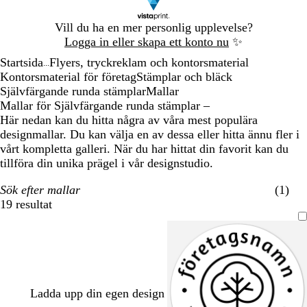
Bild
Vill du ha en mer personlig upplevelse?
1
Logga in eller skapa ett konto nu
✨
av
Startsida
Flyers, tryckreklam och kontorsmaterial
1
...
Kontorsmaterial för företag
Stämplar och bläck
Självfärgande runda stämplar
Mallar
Mallar för Självfärgande runda stämplar –
Här nedan kan du hitta några av våra mest populära
designmallar. Du kan välja en av dessa eller hitta ännu fler i
vårt kompletta galleri. När du har hittat din favorit kan du
tillföra din unika prägel i vår designstudio.
Sök efter mallar
(1)
19 resultat
Filter
Ladda upp din egen design