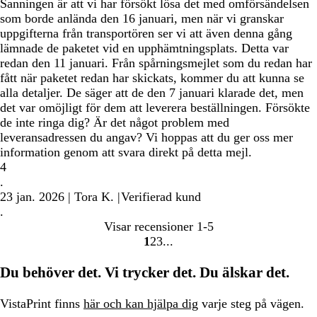
Sanningen är att vi har försökt lösa det med omförsändelsen
som borde anlända den 16 januari, men när vi granskar
uppgifterna från transportören ser vi att även denna gång
lämnade de paketet vid en upphämtningsplats. Detta var
redan den 11 januari. Från spårningsmejlet som du redan har
fått när paketet redan har skickats, kommer du att kunna se
alla detaljer. De säger att de den 7 januari klarade det, men
det var omöjligt för dem att leverera beställningen. Försökte
de inte ringa dig? Är det något problem med
leveransadressen du angav? Vi hoppas att du ger oss mer
information genom att svara direkt på detta mejl.
4
.
23 jan. 2026
|
Tora K.
|
Verifierad kund
.
Visar recensioner
1-5
1
2
3
Gå
Gå
Gå
till
till
till
Du behöver det. Vi trycker det. Du älskar det.
sidan
sidan
sidan
VistaPrint finns
här och kan hjälpa dig
varje steg på vägen.