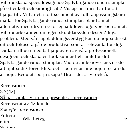
Vill du skapa specialdesignade Självfärgande runda stämplar
på ett enkelt och smidigt sätt? Vistaprint finns här för att
hjälpa till. Vi har ett stort sortiment av fullt anpassningsbara
mallar för Självfärgande runda stämplar, bland annat
alternativ med utrymme för egna bilder, logotyper och annat.
Vill du arbeta med din egen skräddarsydda design? Inga
problem. Med vårt uppladdningsverktyg kan du hoppa direkt
dit och fokusera på de produktval som är relevanta för dig.
Du kan till och med ta hjälp av en av våra professionella
designers och skapa en look som är helt unik för ditt
Självfärgande runda stämplar. Vad du än behöver är vi redo
att hjälpa dig förverkliga det – och vi är inte nöjda förrän du
är nöjd. Redo att börja skapa? Bra – det är vi också.
Recensioner
42
3.7
(
42
)
recensioner
Så här samlar vi in och presenterar recensioner
Recenserat av 42 kunder
Mina
inmatade
Filtrera
sökningar
efter
Sortera