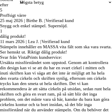
efter
5
Proffsigt värre
25 maj 2026
|
Birthe B.
|
Verifierad kund
Snygg och enkel stämpel. Supernöjd.
1
dålig produkt!
11 mars 2026
|
Lea J.
|
Verifierad kund
Stämpeln innehåller en MASSA vita fält som ska vara svarta.
Ser hemskt ut. Riktigt dålig produkt!
Svar från VistaPrints kundservice:
Ursäkta missförståndet som uppstod. Genom att kontrollera
din design kan vi se att du har en svart cirkel i mitten och
inuti skriften kan vi säga att det inte är möjligt att ha hela
den svarta cirkeln och skriften synlig, eftersom om cirkeln
trycks kan den smeta ut hela skriften. Det vi kan
rekommendera är att sätta cirkeln på utsidan, sedan runt hela
skriften och göra en svart ram, på så sätt blir det inga
problem, om det måste vara så här, kanske du bara kan göra
cirkelns kontur och ta bort insidan, så det blir inga
missförstånd när du använder stämpeln. Om du behöver det