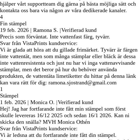
hjälper vårt supportteam dig gärna på bästa möjliga sätt och
kontakta oss bara via någon av våra dedikerade kanaler.
4
Fin stämpel
19 feb. 2026
|
Ramona S.
|
Verifierad kund
Precis som förväntat. Inte vattenfast färg, tyvärr.
Svar från VistaPrints kundservice:
Vi är glada att höra att du gillade frimärket. Tyvärr är färgen
inte vattentät, men som många stämplar eller bläck är dessa
inte vattenresistenta och just nu har vi inga vattenavvisande
stämplar, men det beror på hur du behöver använda
produkten, de vattentäta limetiketter du hittar på denna länk
kan vara rätt för dig: ramona.sjostrand@gmail.com
1
Stämpel
1 feb. 2026
|
Monica O.
|
Verifierad kund
Hej! Jag har fortfarande inte fått min stämpel som först
skulle levereras 16/12 2025 och sedan 16/1 2026. Kan ni
skicka den snälla? MVH Monica Othén
Svar från VistaPrints kundservice:
Vi är ledsna att du fortfarande inte fått din stämpel.