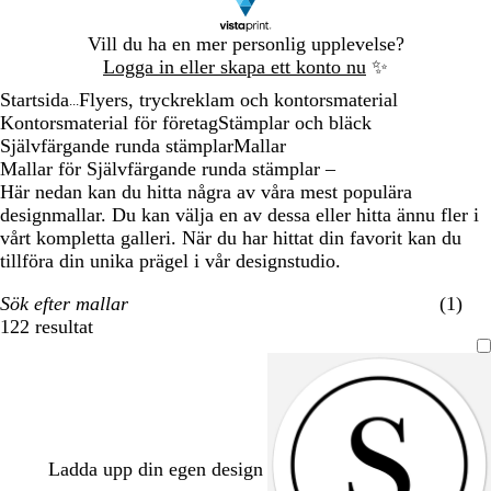
Bild
Vill du ha en mer personlig upplevelse?
1
Logga in eller skapa ett konto nu
✨
av
Startsida
Flyers, tryckreklam och kontorsmaterial
1
...
Kontorsmaterial för företag
Stämplar och bläck
Självfärgande runda stämplar
Mallar
Mallar för Självfärgande runda stämplar –
Här nedan kan du hitta några av våra mest populära
designmallar. Du kan välja en av dessa eller hitta ännu fler i
vårt kompletta galleri. När du har hittat din favorit kan du
tillföra din unika prägel i vår designstudio.
Sök efter mallar
(1)
122 resultat
Filter
Ladda upp din egen design