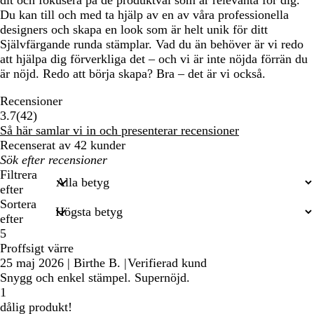
dit och fokusera på de produktval som är relevanta för dig.
Du kan till och med ta hjälp av en av våra professionella
designers och skapa en look som är helt unik för ditt
Självfärgande runda stämplar. Vad du än behöver är vi redo
att hjälpa dig förverkliga det – och vi är inte nöjda förrän du
är nöjd. Redo att börja skapa? Bra – det är vi också.
Recensioner
42
3.7
(
42
)
recensioner
Så här samlar vi in och presenterar recensioner
Recenserat av 42 kunder
Mina
inmatade
Filtrera
sökningar
efter
Sortera
efter
5
Proffsigt värre
25 maj 2026
|
Birthe B.
|
Verifierad kund
Snygg och enkel stämpel. Supernöjd.
1
dålig produkt!