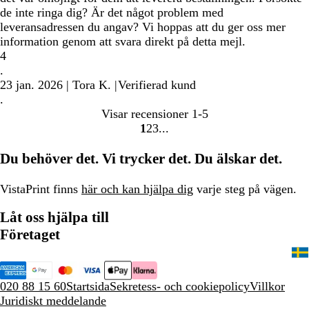
de inte ringa dig? Är det något problem med
leveransadressen du angav? Vi hoppas att du ger oss mer
information genom att svara direkt på detta mejl.
4
.
23 jan. 2026
|
Tora K.
|
Verifierad kund
.
Visar recensioner
1-5
1
2
3
Gå
Gå
Gå
till
till
till
Du behöver det. Vi trycker det. Du älskar det.
sidan
sidan
sidan
VistaPrint finns
här och kan hjälpa dig
varje steg på vägen.
Låt oss hjälpa till
Företaget
020 88 15 60
Startsida
Sekretess- och cookiepolicy
Villkor
Juridiskt meddelande