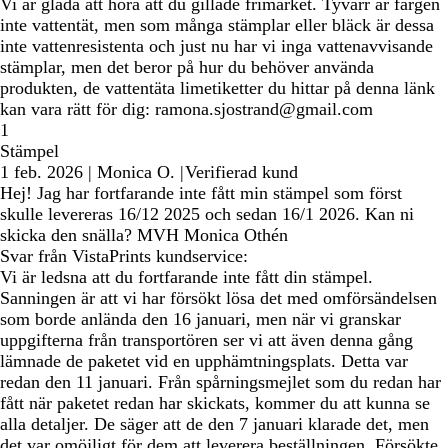
Vi är glada att höra att du gillade frimärket. Tyvärr är färgen
inte vattentät, men som många stämplar eller bläck är dessa
inte vattenresistenta och just nu har vi inga vattenavvisande
stämplar, men det beror på hur du behöver använda
produkten, de vattentäta limetiketter du hittar på denna länk
kan vara rätt för dig: ramona.sjostrand@gmail.com
1
Stämpel
1 feb. 2026
|
Monica O.
|
Verifierad kund
Hej! Jag har fortfarande inte fått min stämpel som först
skulle levereras 16/12 2025 och sedan 16/1 2026. Kan ni
skicka den snälla? MVH Monica Othén
Svar från VistaPrints kundservice:
Vi är ledsna att du fortfarande inte fått din stämpel.
Sanningen är att vi har försökt lösa det med omförsändelsen
som borde anlända den 16 januari, men när vi granskar
uppgifterna från transportören ser vi att även denna gång
lämnade de paketet vid en upphämtningsplats. Detta var
redan den 11 januari. Från spårningsmejlet som du redan har
fått när paketet redan har skickats, kommer du att kunna se
alla detaljer. De säger att de den 7 januari klarade det, men
det var omöjligt för dem att leverera beställningen. Försökte