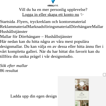
Bild
Vill du ha en mer personlig upplevelse?
1
Logga in eller skapa ett konto nu
✨
av
Startsida
Flyers, tryckreklam och kontorsmaterial
1
...
Reklammaterial
Marknadsföringsmaterial
Dörrhängare
Mallar
Hushållstjänster
Mallar för Dörrhängare – Hushållstjänster
Här nedan kan du hitta några av våra mest populära
designmallar. Du kan välja en av dessa eller hitta ännu fler i
vårt kompletta galleri. När du har hittat din favorit kan du
tillföra din unika prägel i vår designstudio.
Sök efter mallar
86 resultat
Filter
Ladda upp din egen design