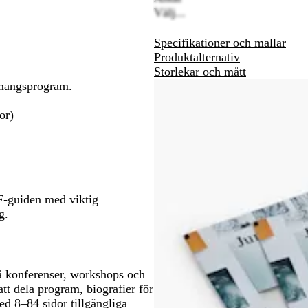
Välj...
att
att
panorera
panorera
Specifikationer och mallar
Produktalternativ
Storlekar och mått
emangsprogram.
or)
DF-guiden med viktig
g.
på konferenser, workshops och
tt dela program, biografier för
ed 8–84 sidor tillgängliga