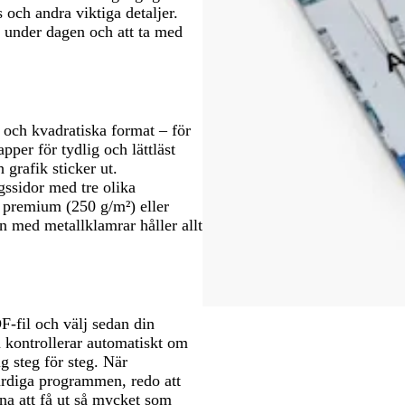
 och andra viktiga detaljer.
l under dagen och att ta med
e och kvadratiska format – för
pper för tydlig och lättläst
h grafik sticker ut.
ssidor med tre olika
, premium (250 g/m²) eller
med metallklamrar håller allt
fil och välj sedan din
m kontrollerar automatiskt om
 steg för steg. När
 färdiga programmen, redo att
rna att få ut så mycket som