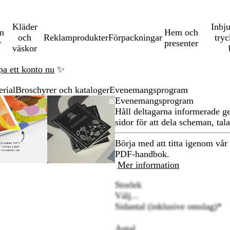
Kläder
Inbj
en
Hem och
och
Reklamprodukter
Förpackningar
tryc
r
presenter
väskor
pa ett konto nu
✨
rial
Broschyrer och kataloger
Evenemangsprogram
Zoomningsbar
Zoomat
Använd
Klicka
Zoomningsbar
Zoomat
Använd
Klicka
Evenemangsprogram
bild
till
plus-
för
bild
till
plus-
för
Håll deltagarna informerade g
minimum
och
att
minimum
och
att
sidor för att dela scheman, tala
rna
minustangenterna
utöka
minustangenterna
utöka
för
för
Börja med att titta igenom vår
att
att
PDF-handbok.
zooma
zooma
Mer information
in
in
Storlek
och
och
Välj...
ut
ut
Sidantal (inklusive omslag)
*
och
och
piltangenterna
piltangenterna
Antal
för
för