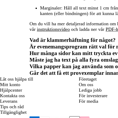
Marginaler:
Håll all text minst 1 cm frå
kanten (eller bindningen) för att kunna l
Om du vill ha mer detaljerad information om 
vår
instruktionsvideo
och ladda ner vår
PDF-h
Vad är klammerhäftning för något?
Är evenemangsprogram rätt val för 
Hur många sidor kan mitt tryckta 
Måste jag ha text på alla fyra omsla
Vilka papper kan jag använda som 
Går det att få ett provexemplar innan 
Låt oss hjälpa till
Företaget
Mitt konto
Om oss
Hjälpcenter
Lediga jobb
Kontakta oss
För investerare
Leverans
För media
Tips och råd
Tillgänglighet