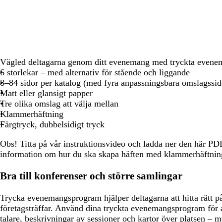
att
att
att
panorera
panorera
panorera
Vägled deltagarna genom ditt evenemang med tryckta even
6 storlekar – med alternativ för stående och liggande
8–84 sidor per katalog (med fyra anpassningsbara omslagssid
Matt eller glansigt papper
Tre olika omslag att välja mellan
Klammerhäftning
Färgtryck, dubbelsidigt tryck
Obs!
Titta på vår instruktionsvideo och ladda ner den här P
information om hur du ska skapa häften med klammerhäftnin
Bra till konferenser och större samlingar
Trycka evenemangsprogram hjälper deltagarna att hitta rätt 
företagsträffar. Använd dina tryckta evenemangsprogram för a
talare, beskrivningar av sessioner och kartor över platsen – m