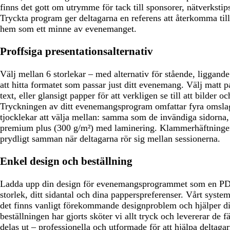
finns det gott om utrymme för tack till sponsorer, nätverkstips
Tryckta program ger deltagarna en referens att återkomma til
hem som ett minne av evenemanget.
Proffsiga presentationsalternativ
Välj mellan 6 storlekar – med alternativ för stående, liggand
att hitta formatet som passar just ditt evenemang. Välj matt pa
text, eller glansigt papper för att verkligen se till att bilder oc
Tryckningen av ditt evenemangsprogram omfattar fyra omslag
tjocklekar att välja mellan: samma som de invändiga sidorna
premium plus (300 g/m²) med laminering. Klammerhäftningen 
prydligt samman när deltagarna rör sig mellan sessionerna.
Enkel design och beställning
Ladda upp din design för evenemangsprogrammet som en PDF-
storlek, ditt sidantal och dina papperspreferenser. Vårt syste
det finns vanligt förekommande designproblem och hjälper dig
beställningen har gjorts sköter vi allt tryck och levererar de
delas ut – professionella och utformade för att hjälpa deltaga