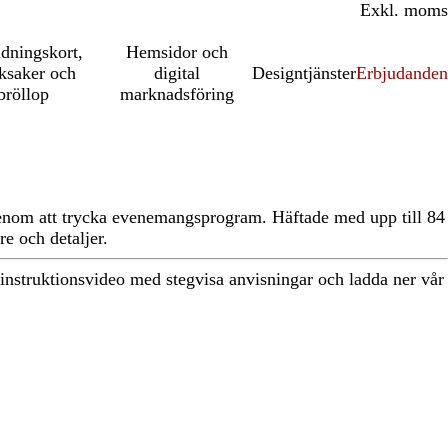
Inkl. moms
Exkl. moms
udningskort,
Hemsidor och
ksaker och
digital
Designtjänster
Erbjudanden
bröllop
marknadsföring
enom att trycka evenemangsprogram. Häftade med upp till 84
re och detaljer.
 instruktionsvideo med stegvisa anvisningar och ladda ner vår
Loading
options