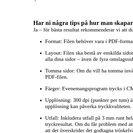
Har ni några tips på hur man skap
Ja – för bästa resultat rekommenderar vi att d
Format:
Filen behöver vara i PDF-format
Layout:
Filen ska bestå av enskilda sidor,
alla dina sidor – även de fyra omslagssi
Tomma sidor:
Om du vill ha tomma invän
PDF-filen.
Färger:
Evenemangsprogram trycks i CM
Upplösning:
300 dpi (punkter per tum) 
upplösning kan påverka tryckkvaliteten.
Utfall:
Inkludera utfall på 3 mm runt hela 
tryckresultat. Om du får problem med att
att det överskrider det godtagna tröskelv