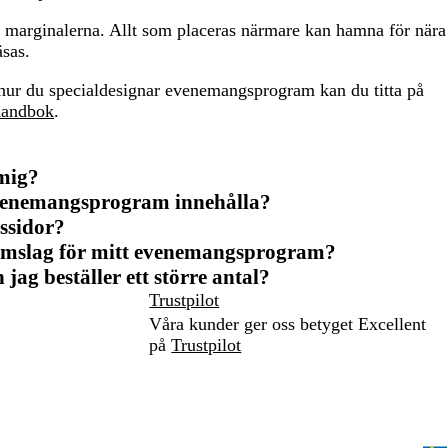
n marginalerna. Allt som placeras närmare kan hamna för nära
äsas.
hur du specialdesignar evenemangsprogram kan du titta på
andbok
.
mig?
evenemangsprogram innehålla?
gssidor?
omslag för mitt evenemangsprogram?
jag beställer ett större antal?
Trustpilot
Våra kunder ger oss betyget Excellent
på
Trustpilot