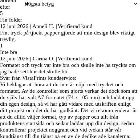
Sortera
efter
5
Fin folder
12 juni 2026
|
Anneli H.
|
Verifierad kund
Fint tryck på tjockt papper gjorde att min design blev riktigt
trevlig.
1
Inte bra
12 juni 2026
|
Carina O.
|
Verifierad kund
Formatet och tryck var inte bra och skulle inte ha tryckts om
jag hade sett hur det skulle bli.
Svar från VistaPrints kundservice:
Vi beklagar att höra att du inte är nöjd med trycket och
formatet. Av de kontroller som gjorts verkar det dock som att
du själv har valt A7-formatet (74 x 105 mm) och laddat upp
din egen design, så vi har gått vidare med utskriften enligt
ditt projekt och det du har godkänt. Det vi rekommenderar är
att du alltid väljer format, typ av papper och allt från
produktens startsida och sedan laddar upp din design, sedan
kontrollerar projektet noggrant och vid tvekan står vår
kundtjänst till din tjänst på en av de dedikerade kanalerna: