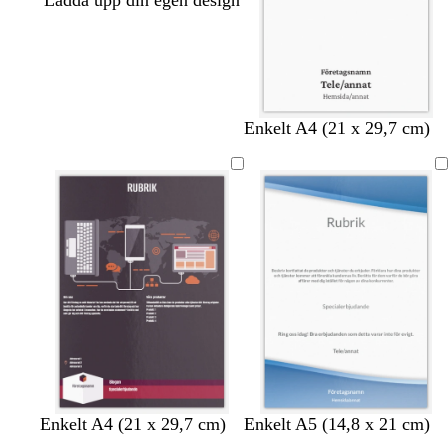
Ladda upp din egen design
Enkelt A4 (21 x 29,7 cm)
m
m
m
m
m
l
s
m
b
m
Enkelt A4 (21 x 29,7 cm)
Enkelt A5 (14,8 x 21 cm)
ö
ö
ö
ö
ö
a
k
ö
l
ö