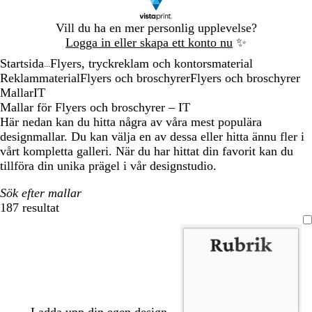
Bild
Vill du ha en mer personlig upplevelse?
1
Logga in eller skapa ett konto nu
✨
av
Startsida
Flyers, tryckreklam och kontorsmaterial
1
...
Reklammaterial
Flyers och broschyrer
Flyers och broschyrer
Mallar
IT
Mallar för Flyers och broschyrer – IT
Här nedan kan du hitta några av våra mest populära
designmallar. Du kan välja en av dessa eller hitta ännu fler i
vårt kompletta galleri. När du har hittat din favorit kan du
tillföra din unika prägel i vår designstudio.
Sök efter mallar
187 resultat
Filter