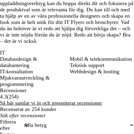
uppladdningsverktyg kan du hoppa direkt dit och fokusera på
de produktval som är relevanta för dig. Du kan till och med
ta hjälp av en av våra professionella designers och skapa en
look som är helt unik för ditt IT Flyers och broschyrer. Vad
du än behöver är vi redo att hjälpa dig förverkliga det – och
vi är inte nöjda förrän du är nöjd. Redo att börja skapa? Bra
– det är vi också.
IT
Databasdesign &
Mobil & telekommunikation
datahantering
Teknisk support
IT-konsultation
Webbdesign & hosting
Mjukvaruutveckling &
programmering
Recensioner
254
4.3
(
254
)
recensioner
Så här samlar vi in och presenterar recensioner
Recenserat av 254 kunder
Mina
inmatade
Filtrera
sökningar
efter