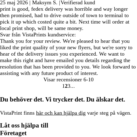
25 maj 2026
|
Maksym S.
|
Verifierad kund
print is good, fedex delivery was horrible and way longer
then promised, had to drive outside of town to terminal to
pick it up which costed quite a bit. Next time will order at
local print shop, will be same money.
Svar från VistaPrints kundservice:
Thank you for your review. We're pleased to hear that you
liked the print quality of your new flyers, but we're sorry to
hear of the delivery issues you experienced. We want to
make this right and have emailed you details regarding the
resolution that has been provided to you. We look forward to
assisting with any future product of interest.
Visar recensioner
6-10
1
2
3
Gå
Gå
Gå
till
till
till
Du behöver det. Vi trycker det. Du älskar det.
sidan
sidan
sidan
VistaPrint finns
här och kan hjälpa dig
varje steg på vägen.
Låt oss hjälpa till
Företaget