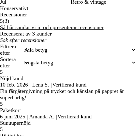
Jul
Retro & vintage
Konservativt
Recensioner
3
5
(
3
)
recensioner
Så här samlar vi in och presenterar recensioner
Recenserat av 3 kunder
Mina
inmatade
Filtrera
sökningar
efter
Sortera
efter
5
Nöjd kund
10 feb. 2026
|
Lena S.
|
Verifierad kund
Fin färgåtergivning på trycket och känslan på pappret är
superhärlig!
5
Paketkort
6 juni 2025
|
Amanda A.
|
Verifierad kund
Suuuupernöjd
5
Riktigt bra