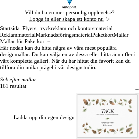
Bild
Vill du ha en mer personlig upplevelse?
1
Logga in eller skapa ett konto nu
✨
av
Startsida
Flyers, tryckreklam och kontorsmaterial
1
...
Reklammaterial
Marknadsföringsmaterial
Paketkort
Mallar
Mallar för Paketkort –
Här nedan kan du hitta några av våra mest populära
designmallar. Du kan välja en av dessa eller hitta ännu fler i
vårt kompletta galleri. När du har hittat din favorit kan du
tillföra din unika prägel i vår designstudio.
Sök efter mallar
161 resultat
Filter
Ladda upp din egen design