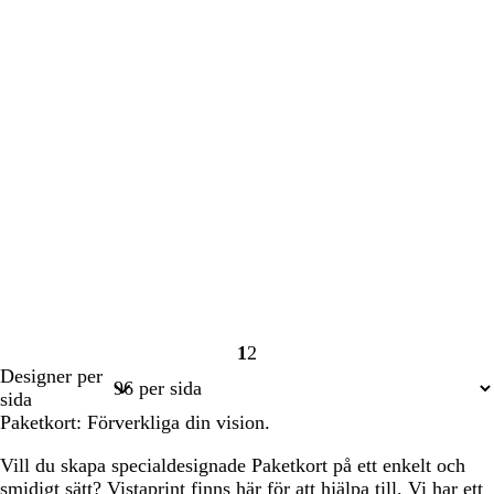
1
2
Sida
Sida
Designer per
1
2
sida
Paketkort: Förverkliga din vision.
Vill du skapa specialdesignade Paketkort på ett enkelt och
smidigt sätt? Vistaprint finns här för att hjälpa till. Vi har ett