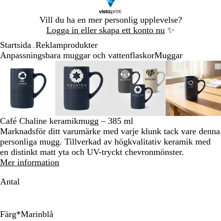
Bild
Vill du ha en mer personlig upplevelse?
1
Logga in eller skapa ett konto nu
✨
av
Startsida
Reklamprodukter
1
...
Anpassningsbara muggar och vattenflaskor
Muggar
Bild
Zoomningsbar
Zoomat
Använd
Klicka
Zoomningsbar
Zoomat
Använd
Klicka
Zoomningsbar
Zoomat
Använd
Klicka
Zoomni
Zoomat
Använd
Klicka
1
bild
till
plus-
för
bild
till
plus-
för
bild
till
plus-
för
bild
till
plus-
för
av
minimum
och
att
minimum
och
att
minimum
och
att
minim
och
att
4
minustangenterna
utöka
minustangenterna
utöka
minustangenterna
utöka
minusta
utöka
för
för
för
för
att
att
att
att
Café Chaline keramikmugg – 385 ml
zooma
zooma
zooma
zooma
Marknadsför ditt varumärke med varje klunk tack vare denna
in
in
in
in
personliga mugg. Tillverkad av högkvalitativ keramik med
och
och
och
och
en distinkt matt yta och UV-tryckt chevronmönster.
ut
ut
ut
ut
Mer information
och
och
och
och
piltangenterna
piltangenterna
piltangenterna
piltang
Antal
för
för
för
för
att
att
att
att
panorera
panorera
panorera
panorer
Färg
*
Marinblå