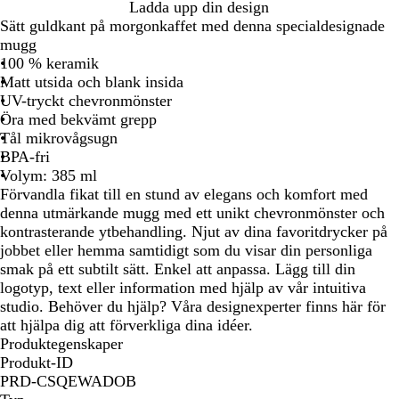
M
G
C
Ladda upp din design
a
r
r
Sätt guldkant på morgonkaffet med denna specialdesignade
r
å
e
mugg
i
m
100 % keramik
n
e
Matt utsida och blank insida
b
f
UV-tryckt chevronmönster
l
ä
Öra med bekvämt grepp
å
r
Tål mikrovågsugn
g
BPA-fri
a
Volym: 385 ml
d
Förvandla fikat till en stund av elegans och komfort med
denna utmärkande mugg med ett unikt chevronmönster och
kontrasterande ytbehandling. Njut av dina favoritdrycker på
jobbet eller hemma samtidigt som du visar din personliga
smak på ett subtilt sätt. Enkel att anpassa. Lägg till din
logotyp, text eller information med hjälp av vår intuitiva
studio. Behöver du hjälp? Våra designexperter finns här för
att hjälpa dig att förverkliga dina idéer.
Produktegenskaper
Produkt-ID
PRD-CSQEWADOB