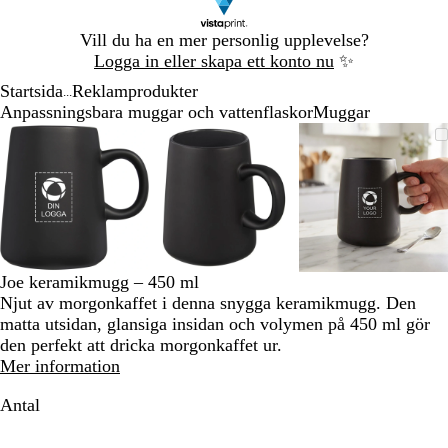
Bild
Vill du ha en mer personlig upplevelse?
1
Logga in eller skapa ett konto nu
✨
av
Startsida
Reklamprodukter
1
...
Anpassningsbara muggar och vattenflaskor
Muggar
Bild
Zoomningsbar
Zoomat
Använd
Klicka
Zoomningsbar
Zoomat
Använd
Klicka
Zoomning
Zoomat
Använd
Klicka
1
bild
till
plus-
för
bild
till
plus-
för
bild
till
plus-
för
av
minimum
och
att
minimum
och
att
minimum
och
att
3
minustangenterna
utöka
minustangenterna
utöka
minustang
utöka
för
för
för
att
att
att
zooma
zooma
zooma
in
in
in
Joe keramikmugg – 450 ml
och
och
och
Njut av morgonkaffet i denna snygga keramikmugg. Den
ut
ut
ut
matta utsidan, glansiga insidan och volymen på 450 ml gör
och
och
och
den perfekt att dricka morgonkaffet ur.
piltangenterna
piltangenterna
piltangent
Mer information
för
för
för
att
att
att
Antal
panorera
panorera
panorera