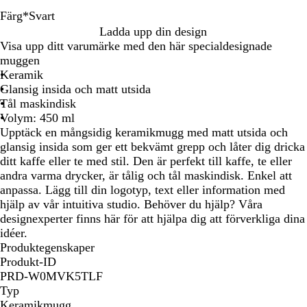
Färg
*
Svart
S
M
V
G
Ladda upp din design
v
a
i
r
Visa upp ditt varumärke med den här specialdesignade
a
r
t
å
muggen
r
i
Keramik
t
n
Glansig insida och matt utsida
b
Tål maskindisk
l
Volym: 450 ml
å
Upptäck en mångsidig keramikmugg med matt utsida och
glansig insida som ger ett bekvämt grepp och låter dig dricka
ditt kaffe eller te med stil. Den är perfekt till kaffe, te eller
andra varma drycker, är tålig och tål maskindisk. Enkel att
anpassa. Lägg till din logotyp, text eller information med
hjälp av vår intuitiva studio. Behöver du hjälp? Våra
designexperter finns här för att hjälpa dig att förverkliga dina
idéer.
Produktegenskaper
Produkt-ID
PRD-W0MVK5TLF
Typ
Keramikmugg