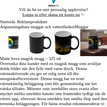
Bild
Vill du ha en mer personlig upplevelse?
1
Logga in eller skapa ett konto nu
✨
av
Startsida
Reklamprodukter
1
...
Anpassningsbara muggar och vattenflaskor
Muggar
Bild
Zoomningsbar
Zoomat
Använd
Klicka
Zoomningsbar
Zoomat
Använd
Klicka
Zoomningsbar
Zoomat
Använd
Klicka
Zoomni
Zoomat
Använd
Klicka
1
bild
till
plus-
för
bild
till
plus-
för
bild
till
plus-
för
bild
till
plus-
för
av
minimum
och
att
minimum
och
att
minimum
och
att
minim
och
att
4
minustangenterna
utöka
minustangenterna
utöka
minustangenterna
utöka
minusta
utöka
för
för
för
för
att
att
att
att
Matte huva magisk mugg – 325 ml
zooma
zooma
zooma
zooma
Överraska dina kunder med en magisk mugg som avslöjar
in
in
in
in
dolda bilder när den fylls med varm dryck. Denna
och
och
och
och
värmeaktiverade yta ger en rolig twist till din
ut
ut
ut
ut
morgonkaffeceremoni. Denna mugg har en svart
och
och
och
och
värmekänslig beläggning som blir genomskinlig när het
piltangenterna
piltangenterna
piltangenterna
piltang
vätska tillsätts. Mönster som innehåller stora svarta eller
för
för
för
för
mycket mörka områden kanske inte framträder tydligt när de
att
att
att
att
värms upp, eftersom dessa områden kan smälta ihop med den
panorera
panorera
panorera
panorer
termiska beläggningen. För bästa resultat rekommenderar vi