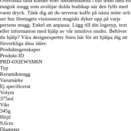
Överraska dina kunder eller medlemmarna i ditt team med en
magisk mugg som avslöjar dolda budskap när den fylls med
varm dryck. Tänk dig att du serverar kaffe på nästa möte och
ser hur företagets visionstext magiskt dyker upp på varje
persons mugg. Enkel att anpassa. Lägg till din logotyp, text
eller information med hjälp av vår intuitiva studio. Behöver
du hjälp? Våra designexperter finns här för att hjälpa dig att
förverkliga dina idéer.
Produktegenskaper
Produkt-ID
PRD-0XIEWSM6N
Typ
Keramikmugg
Varumärke
Ej specificerat
Volym
375ml
Vikt
345g
Höjd
9,6cm
Diameter