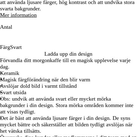
att använda ljusare färger, hög kontrast och att undvika stora
svarta bakgrunder.
Mer information
Antal
Färg
Svart
S
Ladda upp din design
v
Förvandla ditt morgonkaffe till en magisk upplevelse varje
a
dag.
r
Keramik
t
Magisk färgförändring när den blir varm
Avslöjar dold bild i varmt tillstånd
Svart utsida
Obs: undvik att använda svart eller mycket mörka
bakgrunder i din design. Stora mörka områden kommer inte
att visas tydligt.
Det är bäst att använda ljusare färger i din design. De syns
mycket bättre och säkerställer att bilden tydligt avslöjas när
het vätska tillsätts.