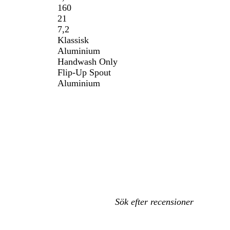
160
21
7,2
Klassisk
Aluminium
Handwash Only
Flip-Up Spout
Aluminium
Mina
inmatade
sökningar