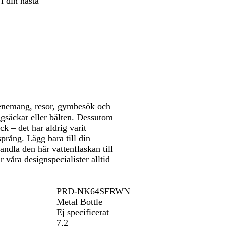
i din nästa
att
t
l
orera
panorera
v
e
r
f
ä
r
g
a
d
venemang, resor, gymbesök och
ggsäckar eller bälten. Dessutom
k – det har aldrig varit
språng. Lägg bara till din
andla den här vattenflaskan till
 våra designspecialister alltid
PRD-NK64SFRWN
Metal Bottle
Ej specificerat
7,2