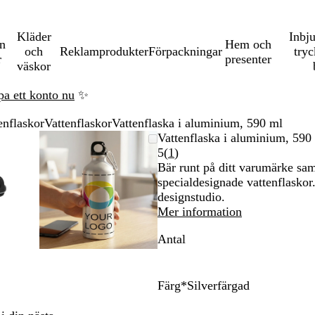
Kläder
Inbj
en
Hem och
och
Reklamprodukter
Förpackningar
tryc
r
presenter
väskor
pa ett konto nu
✨
enflaskor
Vattenflaskor
Vattenflaska i aluminium, 590 ml
mningsbar
mat
änd
cka
Zoomningsbar
Zoomat
Använd
Klicka
Vattenflaska i aluminium, 590
-
bild
till
plus-
för
Läs
5
(
1
)
nimum
minimum
och
att
1
Bär runt på ditt varumärke sam
ustangenterna
ka
minustangenterna
utöka
recensioner
specialdesignade vattenflaskor
för
designstudio.
att
Mer information
ma
zooma
Antal
in
och
ut
och
Färg
*
Silverfärgad
angenterna
piltangenterna
V
S
för
i
i