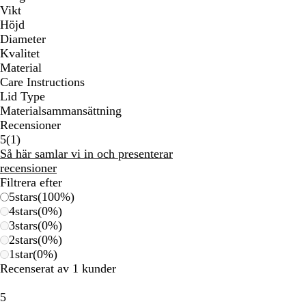
Vikt
Höjd
Diameter
Kvalitet
Material
Care Instructions
Lid Type
Materialsammansättning
Recensioner
1
5
(
1
)
recensioner
Så här samlar vi in och presenterar
recensioner
Filtrera efter
5
stars
(
100
%)
4
stars
(
0
%)
3
stars
(
0
%)
2
stars
(
0
%)
1
star
(
0
%)
Recenserat av 1 kunder
5