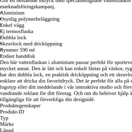
Gör ett bestående intryck med specialdesignade vattenflaskor 
att
att
att
marknadsföringskampanj.
panorera
panorera
pan
Aluminium
Osynlig polymerbeläggning
Enkel vägg
Ej termosflaska
Dubbla lock
Skruvlock med dricköppning
Rymmer 590 ml
Endast handdisk
Den här vattenflaskan i aluminium passar perfekt för sporte
mycket annat. Den är lätt och kan enkelt fästas på väskor, ry
har den dubbla lock, en praktisk dricköppning och ett skruvloc
enklare att dricka din favoritdryck. Det är perfekt för alla på 
logotyp eller ditt meddelande i vår interaktiva studio och förv
vandrande reklam för ditt företag. Och om du behöver hjälp är
tillgängliga för att förverkliga din designidé.
Produktegenskaper
Produkt-ID
Typ
Märke
Längd