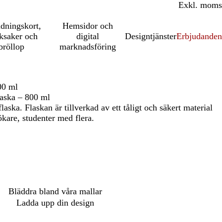
Inkl. moms
Exkl. moms
udningskort,
Hemsidor och
ksaker och
digital
Designtjänster
Erbjudanden
bröllop
marknadsföring
00 ml
laska – 800 ml
laska. Flaskan är tillverkad av ett tåligt och säkert material
kare, studenter med flera.
Bläddra bland våra mallar
Ladda upp din design