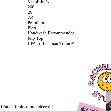
VistaPrint®
200
26
7,4
Premium
Plast
Handwash Recommended
Flip Top
BPA-fri Eastman Tritan™
rån att brainstorma idéer till