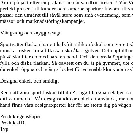
Är du på jakt efter en praktisk och användbar present? Vår Vis
perfekt present till kunder och samarbetspartner liksom till 
passar den utmärkt till såväl stora som små evenemang, som vä
mässor och marknadsföringskampanjer.
Mångsidig och snygg design
Sportvattenflaskan har ett halkfritt silikonfodral som ger ett
minskar risken för att flaskan ska åka i golvet. Det uppfällbara
på vätska i farten med bara en hand. Och den breda öppningen
fylla och diska flaskan. Så oavsett om du är på gymmet, ute o
du enkelt öppna och stänga locket för en snabb klunk utan av
Designa enkelt och smidigt
Redo att göra sportflaskan till din? Lägg till egna detaljer, s
ditt varumärke. Vår designstudio är enkel att använda, men 
hand finns våra designexperter här för att stötta dig på vägen.
Produktegenskaper
Produkt-ID
Typ