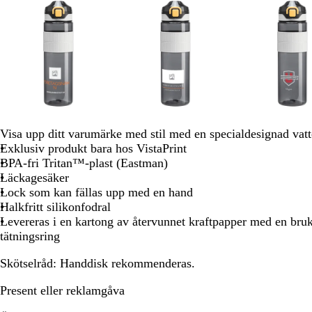
Bild
att
att
att
att
at
1
panorera
panorera
panorera
panorera
pa
av
8
o
b
l
o
g
k
l
k
l
v
r
l
a
l
u
r
j
r
j
i
Visa upp ditt varumärke med stil med en specialdesignad vat
a
å
x
i
l
ä
u
ä
u
t
Exklusiv produkt bara hos VistaPrint
n
v
m
s
m
s
BPA-fri Tritan™-plast (Eastman)
g
g
g
g
Läckagesäker
e
r
r
r
Lock som kan fällas upp med en hand
ö
å
å
Halkfritt silikonfodral
n
Levereras i en kartong av återvunnet kraftpapper med en bru
tätningsring
Skötselråd:
Handdisk rekommenderas.
Present eller reklamgåva