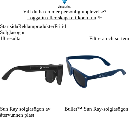
Bild
Vill du ha en mer personlig upplevelse?
1
Logga in eller skapa ett konto nu
✨
av
Startsida
Reklamprodukter
Fritid
1
Solglasögon
18 resultat
Filtrera och sortera
Bästsäljare
S
O
G
V
B
K
A
G
O
V
Sun Ray solglasögon av
Bullet™ Sun Ray-solglasögon
v
r
u
i
l
u
q
u
r
i
återvunnen plast
a
a
l
t
å
n
u
l
a
t
r
n
g
a
n