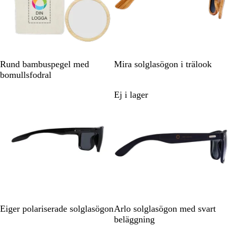
n
N
N
Rund bambuspegel med
Mira solglasögon i trälook
a
a
bomullsfodral
t
t
Ej i lager
Ej i lager
u
u
r
r
S
S
Eiger polariserade solglasögon
Arlo solglasögon med svart
v
v
beläggning