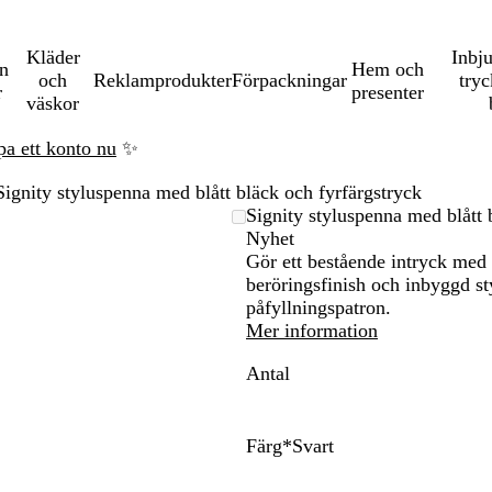
Kläder
Inbj
en
Hem och
och
Reklamprodukter
Förpackningar
tryc
r
presenter
väskor
pa ett konto nu
✨
Signity styluspenna med blått bläck och fyrfärgstryck
Signity styluspenna med blått 
Nyhet
Gör ett bestående intryck med
na
beröringsfinish och inbyggd s
påfyllningspatron.
Mer information
Antal
Färg
*
Svart
V
S
R
M
L
i
v
ö
ö
i