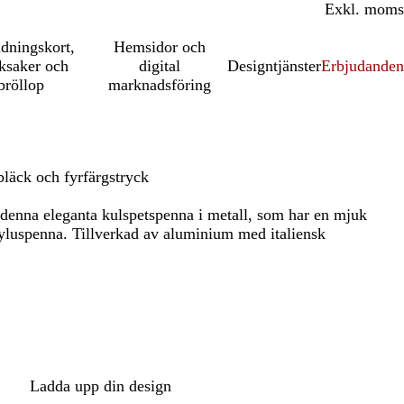
Inkl. moms
Exkl. moms
udningskort,
Hemsidor och
ksaker och
digital
Designtjänster
Erbjudanden
bröllop
marknadsföring
bläck och fyrfärgstryck
 denna eleganta kulspetspenna i metall, som har en mjuk
tyluspenna. Tillverkad av aluminium med italiensk
Ladda upp din design