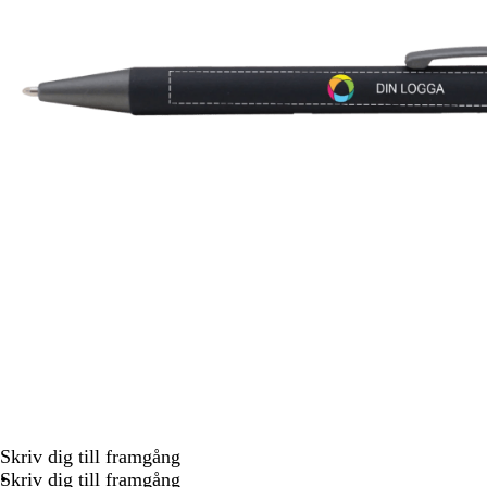
att
panorera
Skriv dig till framgång
Skriv dig till framgång