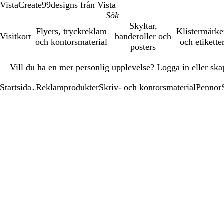
VistaCreate
99designs från Vista
Skyltar,
Flyers, tryckreklam
Klistermärk
Visitkort
banderoller och
och kontorsmaterial
och etikette
posters
Bild
Vill du ha en mer personlig upplevelse?
Logga in eller ska
1
av
Startsida
Reklamprodukter
Skriv- och kontorsmaterial
Pennor
1
...
Bild
Zoomningsbar
Zoomat
Använd
Klicka
1
bild
till
plus-
för
av
minimum
och
att
1
minustangenter
utöka
för
att
zooma
in
och
ut
och
piltangenterna
för