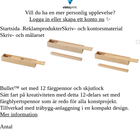
Bild
Vill du ha en mer personlig upplevelse?
1
Logga in eller skapa ett konto nu
✨
av
Startsida
Reklamprodukter
Skriv- och kontorsmaterial
1
...
Skriv- och målarset
Bild
Zoomningsbar
Zoomat
Använd
Klicka
Zoomningsbar
Zoomat
Använd
Klicka
Zoomning
Zoomat
Använd
Klicka
1
bild
till
plus-
för
bild
till
plus-
för
bild
till
plus-
för
av
minimum
och
att
minimum
och
att
minimum
och
att
3
minustangenterna
utöka
minustangenterna
utöka
minustang
utöka
för
för
för
att
att
att
zooma
zooma
zooma
in
in
in
Bullet™ set med 12 färgpennor och skjutlock
och
och
och
Sätt fart på kreativiteten med detta 12-delars set med
ut
ut
ut
färgblyertspennor som är redo för alla konstprojekt.
och
och
och
Tillverkad med träbygg-anlaggning i en kompakt design.
piltangenterna
piltangenterna
piltangent
Mer information
för
för
för
att
att
att
Antal
panorera
panorera
panorera