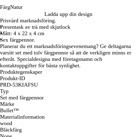
Färg
Natur
N
Ladda upp din design
a
Prisvärd marknadsföring.
t
Presentask av trä med skjutlock
u
Mått: 4 x 22 x 4 cm
r
Sex färgpennor.
Planerar du ett marknadsföringsevenemang? Ge deltagarna
varsitt set med tolv färgpennor så att de verkligen minns er
efteråt. Specialdesigna med företagsnamn och
kontaktuppgifter för bästa synlighet.
Produktegenskaper
Produkt-ID
PRD-53KIAFSU
Typ
Set med färgpennor
Märke
Bullet™
Materialinformation
wood
Bläckfärg
None