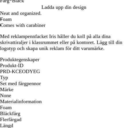
Färg
*
Black
B
B
Ladda upp din design
l
l
Neat and organized.
u
a
Foam
e
c
Comes with carabiner
k
Med reklampennfacket Iris håller du koll på alla dina
skrivattiraljer i klassrummet eller på kontoret. Lägg till din
logotyp och skapa unik reklam för ditt varumärke.
Produktegenskaper
Produkt-ID
PRD-KCEODYEG
Typ
Set med färgpennor
Märke
None
Materialinformation
Foam
Bläckfärg
Flerfärgad
Längd