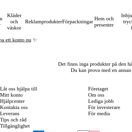
Kläder
Inbj
en
Hem och
och
Reklamprodukter
Förpackningar
tryc
r
presenter
väskor
pa ett konto nu
✨
Det finns inga produkter på den här 
Du kan prova med en annan f
Låt oss hjälpa till
Företaget
Mitt konto
Om oss
Hjälpcenter
Lediga jobb
Kontakta oss
För investerare
Leverans
För media
Tips och råd
Tillgänglighet