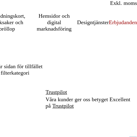
Inkl. moms
Exkl. moms
udningskort,
Hemsidor och
ksaker och
digital
Designtjänster
Erbjudanden
bröllop
marknadsföring
sidan för tillfället
ilterkategori
Trustpilot
Våra kunder ger oss betyget Excellent
på
Trustpilot