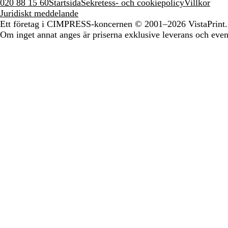
020 88 15 60
Startsida
Sekretess- och cookiepolicy
Villkor
Juridiskt meddelande
Ett företag i CIMPRESS-koncernen
© 2001–2026 VistaPrint.
Om inget annat anges är priserna exklusive leverans och eventu