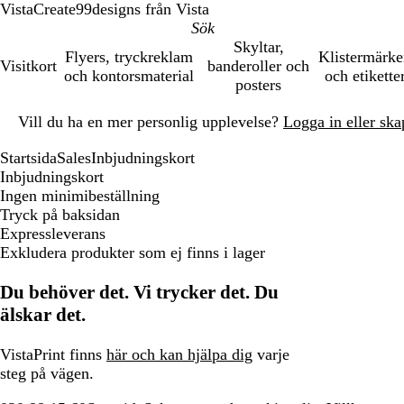
VistaCreate
99designs från Vista
Skyltar,
Flyers, tryckreklam
Klistermärk
Visitkort
banderoller och
och kontorsmaterial
och etikette
posters
Bild
Vill du ha en mer personlig upplevelse?
Logga in eller ska
1
av
Startsida
Sales
Inbjudningskort
1
Inbjudningskort
Ingen minimibeställning
Tryck på baksidan
Expressleverans
Exkludera produkter som ej finns i lager
Du behöver det. Vi trycker det. Du
älskar det.
VistaPrint finns
här och kan hjälpa dig
varje
steg på vägen.