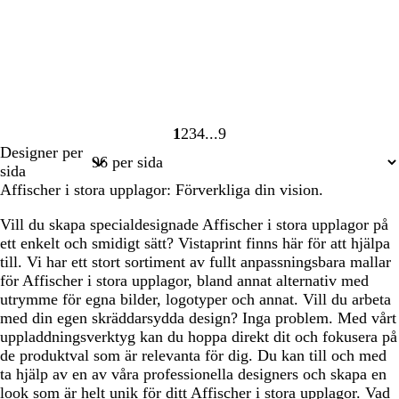
1
2
3
4
9
Sida
Sida
Sida
Sida
Sida
Designer per
1
2
3
4
9
sida
Affischer i stora upplagor: Förverkliga din vision.
Vill du skapa specialdesignade Affischer i stora upplagor på
ett enkelt och smidigt sätt? Vistaprint finns här för att hjälpa
till. Vi har ett stort sortiment av fullt anpassningsbara mallar
för Affischer i stora upplagor, bland annat alternativ med
utrymme för egna bilder, logotyper och annat. Vill du arbeta
med din egen skräddarsydda design? Inga problem. Med vårt
uppladdningsverktyg kan du hoppa direkt dit och fokusera på
de produktval som är relevanta för dig. Du kan till och med
ta hjälp av en av våra professionella designers och skapa en
look som är helt unik för ditt Affischer i stora upplagor. Vad