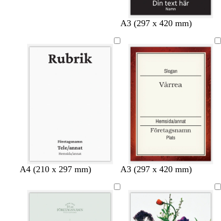
A3 (297 x 420 mm)
k
v
v
A4 (210 x 297 mm)
A3 (297 x 420 mm)
r
i
i
ä
t
t
m