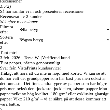
Recensioner
2
3.5
(
2
)
recensioner
Så här samlar vi in och presenterar recensioner
Recenserat av 2 kunder
Mina
inmatade
Filtrera
sökningar
efter
Sortera
efter
2
Tunt mtrl
3 feb. 2026
|
Terse W.
|
Verifierad kund
Tunt papper, nästan genomsynligt
Svar från VistaPrints kundservice:
Tråkigt att höra att du inte är nöjd med kortet. Vi kan se att
du har valt det grundpapper som har bäst pris men också är
det tunnaste. Det finns andra typer av papper som har högre
pris men också den tjockaste tjockleken, såsom papper Matt
pappersvikt av hög kvalitet: 180 g/m² eller exklusivt glansigt
papper Vikt: 210 g/m² – vi är säkra på att dessa kommer att
vara bättre.
5