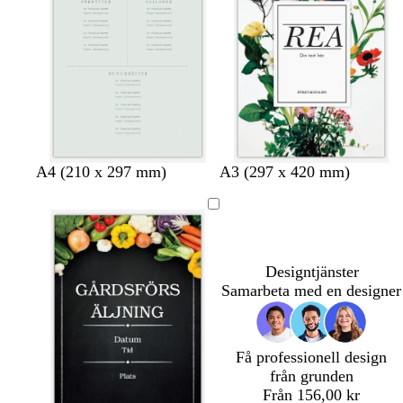
s
l
v
k
v
A4 (210 x 297 mm)
A3 (297 x 420 mm)
j
j
i
r
i
ö
u
t
ä
t
s
s
m
k
g
u
r
Designtjänster
m
å
Samarbeta med en designer
s
g
r
Få professionell design
ö
från grunden
n
Från 156,00 kr