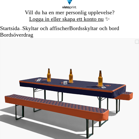
Bild
Vill du ha en mer personlig upplevelse?
1
Logga in eller skapa ett konto nu
✨
av
Startsida
Skyltar och affischer
Bordsskyltar och bord
1
...
Bordsöverdrag
Bild
Zoomningsbar
Zoomat
Använd
Klicka
1
bild
till
plus-
för
av
minimum
och
att
1
minustangenterna
utöka
för
att
zooma
in
och
ut
och
piltangenterna
för
att
panorera