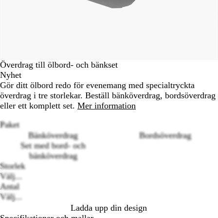
Överdrag till ölbord- och bänkset
Nyhet
Gör ditt ölbord redo för evenemang med specialtryckta
överdrag i tre storlekar. Beställ bänköverdrag, bordsöverdrag
eller ett komplett set.
Mer information
Paket
Bänköverdrag
Bordsöverdrag
Set med bord- och
bänköverdrag
Loading
Storlek
options
Välj...
Antal
Välj...
Ladda upp din design
Specifikationer och mallar