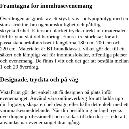
Framtagna för inomhusevenemang
Överdragen är gjorda av ett styvt, vävt polypoplintyg med en
stark struktur, bra ogenomskinlighet och pålitlig
skrynkelfrihet. Eftersom bläcket trycks direkt in i materialet
förblir ytan slät vid beröring. Finns i tre storlekar för att
passa standardölbordsset i längderna 180 cm, 200 cm och
220 cm. Materialet är B1 brandklassat, vilket gör det till ett
säkert och lämpligt val för inomhuslokaler, offentliga platser
och evenemang. De finns i vitt och det går att beställa mellan
1 och 20 överdrag.
Designade, tryckta och på väg
VistaPrint gör det enkelt att få designen på plats inför
evenemanget. Använd våra onlineverktyg för att ladda upp
din logotyp, skapa en hel design eller hålla det enkelt med ett
varumärkesmeddelande. När din beställning är lagd trycks
överdragen professionellt och skickas till din dörr – redo att
användas när evenemanget drar igång.