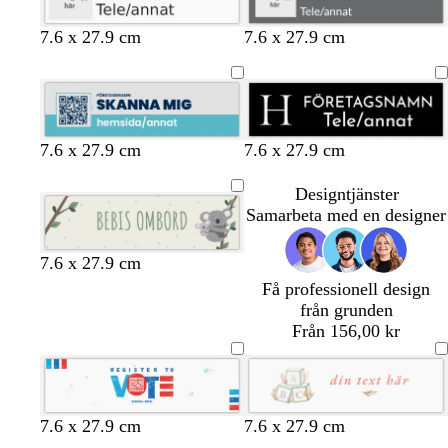
v
v
v
v
v
7.6 x 27.9 cm
7.6 x 27.9 cm
i
i
i
i
i
t
t
t
t
t
l
l
m
g
r
s
v
m
g
o
r
b
b
7.6 x 27.9 cm
7.6 x 27.9 cm
j
j
ö
u
ö
v
i
ö
u
l
ö
r
l
u
u
r
l
d
a
t
r
l
i
d
u
å
Designtjänster
s
s
k
r
k
v
b
n
g
Samarbeta med en designer
g
g
g
t
b
g
r
r
r
r
r
l
r
u
ö
7.6 x 27.9 cm
å
å
å
å
ö
n
n
Få professionell design
n
från grunden
Från 156,00 kr
v
s
m
r
k
k
k
l
l
7.6 x 27.9 cm
7.6 x 27.9 cm
i
m
ö
ö
r
r
r
j
j