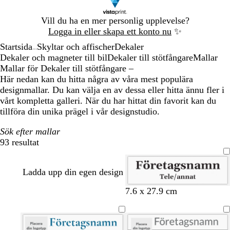
Bild
Vill du ha en mer personlig upplevelse?
1
Logga in eller skapa ett konto nu
✨
av
Startsida
Skyltar och affischer
Dekaler
1
...
Dekaler och magneter till bil
Dekaler till stötfångare
Mallar
Mallar för Dekaler till stötfångare –
Här nedan kan du hitta några av våra mest populära
designmallar. Du kan välja en av dessa eller hitta ännu fler i
vårt kompletta galleri. När du har hittat din favorit kan du
tillföra din unika prägel i vår designstudio.
Sök efter mallar
93 resultat
Filter
Ladda upp din egen design
7.6 x 27.9 cm