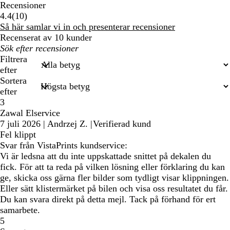
Recensioner
10
4.4
(
10
)
recensioner
Så här samlar vi in och presenterar recensioner
Recenserat av 10 kunder
Mina
inmatade
Filtrera
sökningar
efter
Sortera
efter
3
Zawal Elservice
7 juli 2026
|
Andrzej Z.
|
Verifierad kund
Fel klippt
Svar från VistaPrints kundservice:
Vi är ledsna att du inte uppskattade snittet på dekalen du
fick. För att ta reda på vilken lösning eller förklaring du kan
ge, skicka oss gärna fler bilder som tydligt visar klippningen.
Eller sätt klistermärket på bilen och visa oss resultatet du får.
Du kan svara direkt på detta mejl. Tack på förhand för ert
samarbete.
5