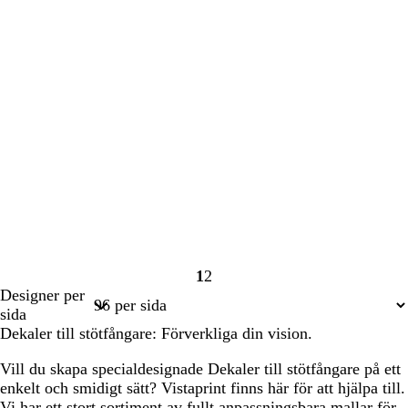
1
2
Sida
Sida
Designer per
1
2
sida
Dekaler till stötfångare: Förverkliga din vision.
Vill du skapa specialdesignade Dekaler till stötfångare på ett
enkelt och smidigt sätt? Vistaprint finns här för att hjälpa till.
Vi har ett stort sortiment av fullt anpassningsbara mallar för