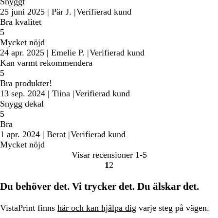
Snyggt
25 juni 2025
|
Pär J.
|
Verifierad kund
Bra kvalitet
5
Mycket nöjd
24 apr. 2025
|
Emelie P.
|
Verifierad kund
Kan varmt rekommendera
5
Bra produkter!
13 sep. 2024
|
Tiina
|
Verifierad kund
Snygg dekal
5
Bra
1 apr. 2024
|
Berat
|
Verifierad kund
Mycket nöjd
Visar recensioner
1-5
1
2
Gå
Gå
till
till
Du behöver det. Vi trycker det. Du älskar det.
sidan
sidan
VistaPrint finns
här och kan hjälpa dig
varje steg på vägen.