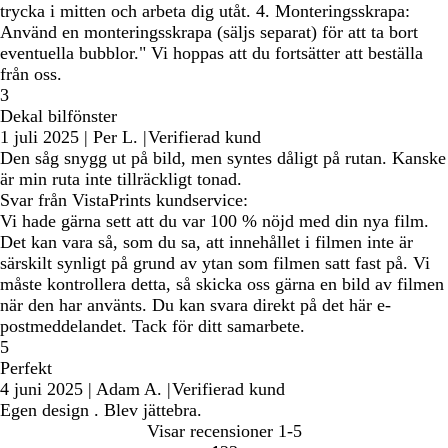
trycka i mitten och arbeta dig utåt. 4. Monteringsskrapa:
Använd en monteringsskrapa (säljs separat) för att ta bort
eventuella bubblor." Vi hoppas att du fortsätter att beställa
från oss.
3
Dekal bilfönster
1 juli 2025
|
Per L.
|
Verifierad kund
Den såg snygg ut på bild, men syntes dåligt på rutan. Kanske
är min ruta inte tillräckligt tonad.
Svar från VistaPrints kundservice:
Vi hade gärna sett att du var 100 % nöjd med din nya film.
Det kan vara så, som du sa, att innehållet i filmen inte är
särskilt synligt på grund av ytan som filmen satt fast på. Vi
måste kontrollera detta, så skicka oss gärna en bild av filmen
när den har använts. Du kan svara direkt på det här e-
postmeddelandet. Tack för ditt samarbete.
5
Perfekt
4 juni 2025
|
Adam A.
|
Verifierad kund
Egen design . Blev jättebra.
Visar recensioner
1-5