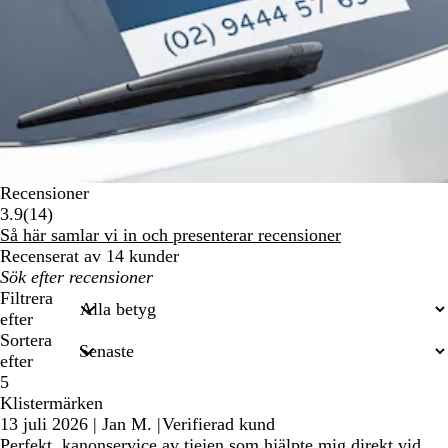
Recensioner
14
3.9
(
14
)
recensioner
Så här samlar vi in och presenterar recensioner
Recenserat av 14 kunder
Mina
inmatade
Filtrera
sökningar
efter
Sortera
efter
5
Klistermärken
13 juli 2026
|
Jan M.
|
Verifierad kund
Perfekt, kanonservice av tjejen som hjälpte mig direkt vid