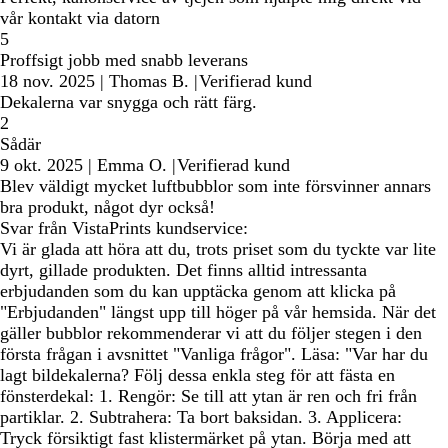
vår kontakt via datorn
5
Proffsigt jobb med snabb leverans
18 nov. 2025
|
Thomas B.
|
Verifierad kund
Dekalerna var snygga och rätt färg.
2
Sådär
9 okt. 2025
|
Emma O.
|
Verifierad kund
Blev väldigt mycket luftbubblor som inte försvinner annars
bra produkt, något dyr också!
Svar från VistaPrints kundservice:
Vi är glada att höra att du, trots priset som du tyckte var lite
dyrt, gillade produkten. Det finns alltid intressanta
erbjudanden som du kan upptäcka genom att klicka på
"Erbjudanden" längst upp till höger på vår hemsida. När det
gäller bubblor rekommenderar vi att du följer stegen i den
första frågan i avsnittet "Vanliga frågor". Läsa: "Var har du
lagt bildekalerna? Följ dessa enkla steg för att fästa en
fönsterdekal: 1. Rengör: Se till att ytan är ren och fri från
partiklar. 2. Subtrahera: Ta bort baksidan. 3. Applicera:
Tryck försiktigt fast klistermärket på ytan. Börja med att