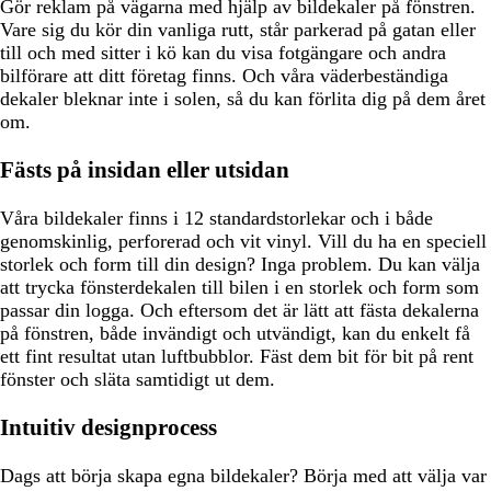
Gör reklam på vägarna med hjälp av bildekaler på fönstren.
Vare sig du kör din vanliga rutt, står parkerad på gatan eller
till och med sitter i kö kan du visa fotgängare och andra
bilförare att ditt företag finns. Och våra väderbeständiga
dekaler bleknar inte i solen, så du kan förlita dig på dem året
om.
Fästs på insidan eller utsidan
Våra bildekaler finns i 12 standardstorlekar och i både
genomskinlig, perforerad och vit vinyl. Vill du ha en speciell
storlek och form till din design? Inga problem. Du kan välja
att trycka fönsterdekalen till bilen i en storlek och form som
passar din logga. Och eftersom det är lätt att fästa dekalerna
på fönstren, både invändigt och utvändigt, kan du enkelt få
ett fint resultat utan luftbubblor. Fäst dem bit för bit på rent
fönster och släta samtidigt ut dem.
Intuitiv designprocess
Dags att börja skapa egna bildekaler? Börja med att välja var