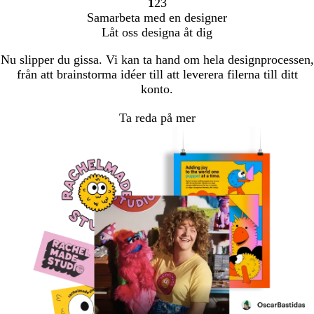
1
2
3
Gå
Gå
Gå
Samarbeta med en designer
till
till
till
Låt oss designa åt dig
sidan
sidan
sidan
Nu slipper du gissa. Vi kan ta hand om hela designprocessen,
från att brainstorma idéer till att leverera filerna till ditt
konto.
Ta reda på mer