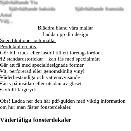
options
Självhäftande Yta
Självhäftande baksida
Självhäftande framsida
Antal
Välj...
Bläddra bland våra mallar
Ladda upp din design
Specifikationer och mallar
Produktalternativ
Gör bil, truck eller lastbil till ett företagsfordon.
12 standardstorlekar – kan fås med specialmått
Går att få med specialdesignade former
Vit, perforerad eller genomskinlig vinyl
Väderbeständiga och vattenavvisande
Fästs på insidan eller utsidan av glaset
Livfullt färgtryck
Obs!
Ladda ner den här
pdf-guiden
med viktig information
om hur man fäster fönsterdekaler.
Vädertåliga fönsterdekaler