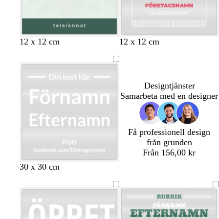
s
s
v
v
s
v
v
v
12 x 12 cm
12 x 12 cm
j
k
i
i
v
i
i
i
ö
o
t
t
a
t
t
t
s
g
r
k
s
t
Designtjänster
u
g
Samarbeta med en designer
m
r
s
ö
g
n
Få professionell design
r
från grunden
ö
Från 156,00 kr
n
v
r
g
g
30 x 30 cm
i
ö
r
u
t
d
ö
l
n