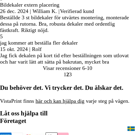
Bildekaler extern placering
26 dec. 2024
|
William K.
|
Verifierad kund
Beställde 3 st bildekaler för utvärtes montering, monterade
dessa på rutorna. Bra, robusta dekaler med ordentlig
fästkraft. Riktigt nöjd.
5
jag kommer att beställa fler dekaler
15 okt. 2024
|
Rolf
Jag fick dekalen på kort tid efter beställningen som utlovat
och har varit lätt att sätta på bakrutan, mycket bra
Visar recensioner
6-10
1
2
3
Gå
Gå
Gå
till
till
till
Du behöver det. Vi trycker det. Du älskar det.
sidan
sidan
sidan
VistaPrint finns
här och kan hjälpa dig
varje steg på vägen.
Låt oss hjälpa till
Företaget