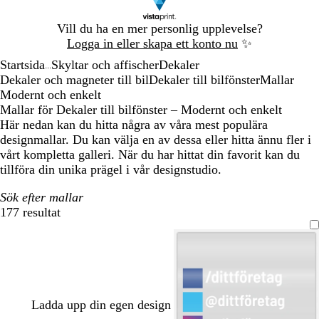
Bild
Vill du ha en mer personlig upplevelse?
1
Logga in eller skapa ett konto nu
✨
av
Startsida
Skyltar och affischer
Dekaler
1
...
Dekaler och magneter till bil
Dekaler till bilfönster
Mallar
Modernt och enkelt
Mallar för Dekaler till bilfönster – Modernt och enkelt
Här nedan kan du hitta några av våra mest populära
designmallar. Du kan välja en av dessa eller hitta ännu fler i
vårt kompletta galleri. När du har hittat din favorit kan du
tillföra din unika prägel i vår designstudio.
Sök efter mallar
177 resultat
Filter
Ladda upp din egen design