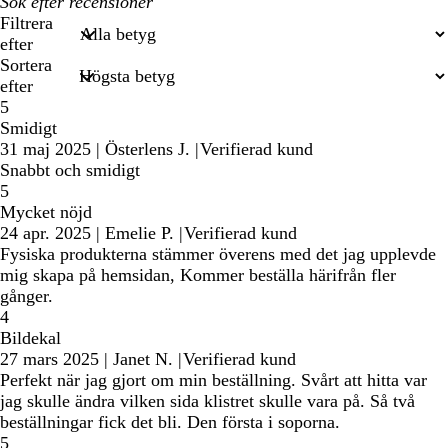
Mina
inmatade
Filtrera
sökningar
efter
Sortera
efter
5
Smidigt
31 maj 2025
|
Österlens J.
|
Verifierad kund
Snabbt och smidigt
5
Mycket nöjd
24 apr. 2025
|
Emelie P.
|
Verifierad kund
Fysiska produkterna stämmer överens med det jag upplevde
mig skapa på hemsidan, Kommer beställa härifrån fler
gånger.
4
Bildekal
27 mars 2025
|
Janet N.
|
Verifierad kund
Perfekt när jag gjort om min beställning. Svårt att hitta var
jag skulle ändra vilken sida klistret skulle vara på. Så två
beställningar fick det bli. Den första i soporna.
5