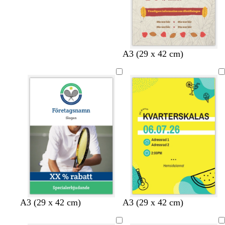
A3 (29 x 42 cm)
v
v
v
g
g
l
l
A3 (29 x 42 cm)
A3 (29 x 42 cm)
i
i
i
u
u
j
j
t
t
t
l
l
u
u