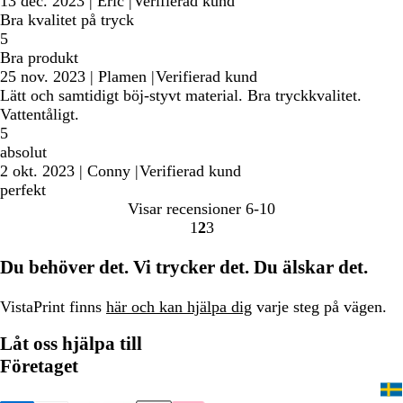
13 dec. 2023
|
Eric
|
Verifierad kund
Bra kvalitet på tryck
5
Bra produkt
25 nov. 2023
|
Plamen
|
Verifierad kund
Lätt och samtidigt böj-styvt material. Bra tryckkvalitet.
Vattentåligt.
5
absolut
2 okt. 2023
|
Conny
|
Verifierad kund
perfekt
Visar recensioner
6-10
1
2
3
Gå
Gå
Gå
till
till
till
Du behöver det. Vi trycker det. Du älskar det.
sidan
sidan
sidan
VistaPrint finns
här och kan hjälpa dig
varje steg på vägen.
Låt oss hjälpa till
Företaget