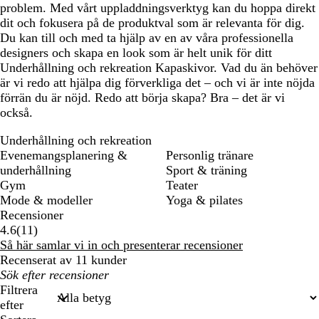
problem. Med vårt uppladdningsverktyg kan du hoppa direkt
dit och fokusera på de produktval som är relevanta för dig.
Du kan till och med ta hjälp av en av våra professionella
designers och skapa en look som är helt unik för ditt
Underhållning och rekreation Kapaskivor. Vad du än behöver
är vi redo att hjälpa dig förverkliga det – och vi är inte nöjda
förrän du är nöjd. Redo att börja skapa? Bra – det är vi
också.
Underhållning och rekreation
Evenemangsplanering &
Personlig tränare
underhållning
Sport & träning
Gym
Teater
Mode & modeller
Yoga & pilates
Recensioner
11
4.6
(
11
)
recensioner
Så här samlar vi in och presenterar recensioner
Recenserat av 11 kunder
Mina
inmatade
Filtrera
sökningar
efter