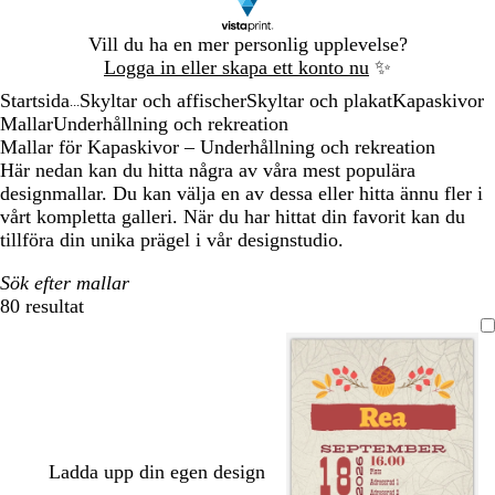
Bild
Vill du ha en mer personlig upplevelse?
1
Logga in eller skapa ett konto nu
✨
av
Startsida
Skyltar och affischer
Skyltar och plakat
Kapaskivor
1
...
Mallar
Underhållning och rekreation
Mallar för Kapaskivor – Underhållning och rekreation
Här nedan kan du hitta några av våra mest populära
designmallar. Du kan välja en av dessa eller hitta ännu fler i
vårt kompletta galleri. När du har hittat din favorit kan du
tillföra din unika prägel i vår designstudio.
Sök efter mallar
80 resultat
Filter
Ladda upp din egen design