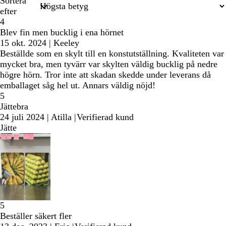
Sortera
efter
4
Blev fin men bucklig i ena hörnet
15 okt. 2024
|
Keeley
Beställde som en skylt till en konstutställning. Kvaliteten var
mycket bra, men tyvärr var skylten väldig bucklig på nedre
högre hörn. Tror inte att skadan skedde under leverans då
emballaget såg hel ut. Annars väldig nöjd!
5
Jättebra
24 juli 2024
|
Atilla
|
Verifierad kund
Jätte
5
Beställer säkert fler