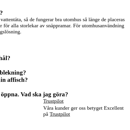
?
attentäta, så de fungerar bra utomhus så länge de placeras
ler för alla storlekar av snäppramar. För utomhusanvändning
gslösning.
hål?
lblekning?
n affisch?
t öppna. Vad ska jag göra?
Trustpilot
Våra kunder ger oss betyget Excellent
på
Trustpilot