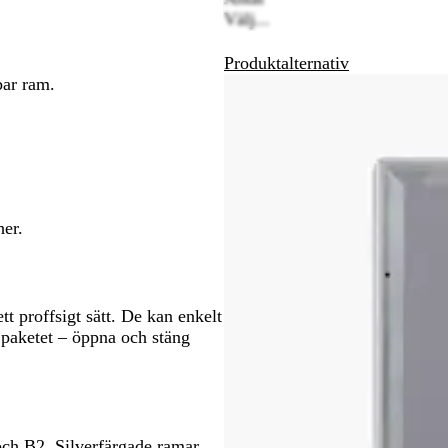
i
v
Välj...
att
l
a
panorera
v
r
Produktalternativ
e
t
bar ram.
r
her.
tt proffsigt sätt. De kan enkelt
 paketet – öppna och stäng
 och B2. Silverfärgade ramar