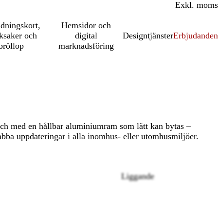
Inkl. moms
Exkl. moms
udningskort,
Hemsidor och
ksaker och
digital
Designtjänster
Erbjudanden
bröllop
marknadsföring
isch med en hållbar aluminiumram som lätt kan bytas –
nabba uppdateringar i alla inomhus- eller utomhusmiljöer.
Liggande
Loading
options