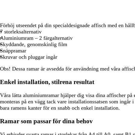
att
att
panorera
panorera
Förhöj utseendet på din specialdesignade affisch med en håll
7 storleksalternativ
Aluminiumram – 2 färgalternativ
Skyddande, genomskinlig film
Snäppramar
Skruvar och pluggar ingår
Obs!
Dessa ramar är avsedda för användning med våra affisc
Enkel installation, stilrena resultat
Våra lätta aluminiumramar hjälper dig visa dina affischer på e
monteras på en vägg tack vare installationssatsen som ingår i
bara ramens kanter för en snabb och enkel installation.
Ramar som passar för dina behov
Vi erbjuder svarta ramar i storlekar från A4 till A0, samt B1