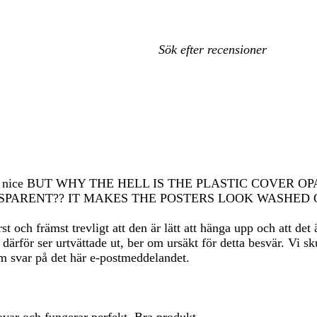
Mina
inmatade
sökningar
rs which is nice BUT WHY THE HELL IS THE PLASTIC CO
NSPARENT?? IT MAKES THE POSTERS LOOK WASHED 
t och främst trevligt att den är lätt att hänga upp och att det 
a därför ser urtvättade ut, ber om ursäkt för detta besvär. Vi sk
m svar på det här e-postmeddelandet.
var och fungerar perfekt. Bra produkt.