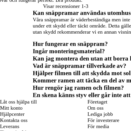
Visar recensioner
1-3
Kan snäppramar användas utomhus
Våra snäppramar är väderbeständiga men inte v
under ett skydd eller täckt område. Detta gäl
utan skydd rekommenderar vi en annan visnin
Hur fungerar en snäppram?
Ingår monteringsmaterial?
Kan jag montera den utan att borra 
Vad är snäppramar tillverkade av?
Hjälper filmen till att skydda mot so
Kommer ramen att täcka en del av mi
Hur rengör jag ramen och filmen?
En skena känns styv eller går inte at
Låt oss hjälpa till
Företaget
Mitt konto
Om oss
Hjälpcenter
Lediga jobb
Kontakta oss
För investerare
Leverans
För media