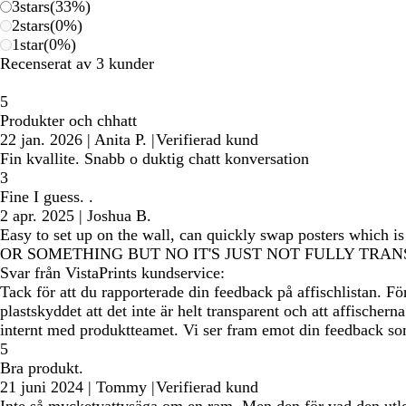
3
stars
(
33
%)
2
stars
(
0
%)
1
star
(
0
%)
Recenserat av 3 kunder
5
Produkter och chhatt
22 jan. 2026
|
Anita P.
|
Verifierad kund
Fin kvallite. Snabb o duktig chatt konversation
3
Fine I guess. .
2 apr. 2025
|
Joshua B.
Easy to set up on the wall, can quickly swap poste
OR SOMETHING BUT NO IT'S JUST NOT FULLY TRA
Svar från VistaPrints kundservice:
Tack för att du rapporterade din feedback på affischlistan. Förs
plastskyddet att det inte är helt transparent och att affischern
internt med produktteamet. Vi ser fram emot din feedback so
5
Bra produkt.
21 juni 2024
|
Tommy
|
Verifierad kund
Inte så mycketvattvsäga om en ram. Men den för vad den utlo