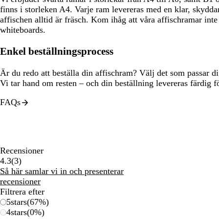
finns i storleken A4. Varje ram levereras med en klar, skyddan
affischen alltid är fräsch. Kom ihåg att våra affischramar in
whiteboards.
Enkel beställningsprocess
Är du redo att beställa din affischram? Välj det som passar dig
Vi tar hand om resten – och din beställning levereras färdig 
FAQs
Recensioner
3
4.3
(
3
)
recensioner
Så här samlar vi in och presenterar
recensioner
Filtrera efter
5
stars
(
67
%)
4
stars
(
0
%)