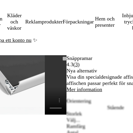
Kläder
Inbj
en
Hem och
och
Reklamprodukter
Förpackningar
tryc
r
presenter
väskor
pa ett konto nu
✨
Zoomningsbar
Zoomat
Använd
Klicka
Snäppramar
bild
till
plus-
för
Läs
4.3
(
3
)
minimum
och
att
3
Nya alternativ
minustangenterna
utöka
recensioner
Visa din specialdesignade aff
för
affischen passar perfekt för s
att
Mer information
zooma
Orientering
in
Stående
och
Storlek
ut
Välj...
och
Ramfärg
piltangenterna
S
S
Antal
för