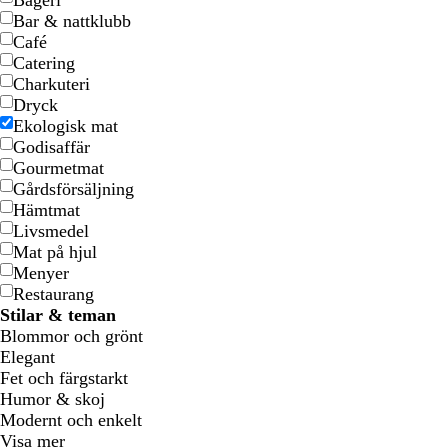
Bageri
Bar & nattklubb
Café
Catering
Charkuteri
Dryck
Ekologisk mat
Godisaffär
Gourmetmat
Gårdsförsäljning
l
l
l
l
Hämtmat
j
j
j
j
Livsmedel
u
u
u
u
Mat på hjul
s
s
s
s
Menyer
g
g
g
r
Restaurang
r
r
r
o
Stilar & teman
å
å
å
s
Blommor och grönt
a
Elegant
Fet och färgstarkt
Humor & skoj
Modernt och enkelt
Visa mer