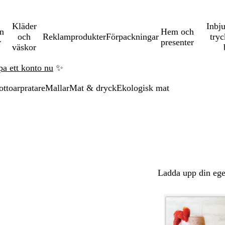
Kläder
Inbj
en
Hem och
och
Reklamprodukter
Förpackningar
tryc
r
presenter
väskor
pa ett konto nu
✨
ottoarpratare
Mallar
Mat & dryck
Ekologisk mat
Ladda upp din ege