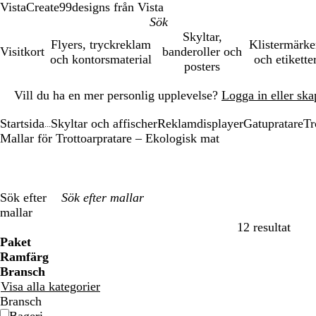
VistaCreate
99designs från Vista
Skyltar,
Flyers, tryckreklam
Klistermärk
Visitkort
banderoller och
och kontorsmaterial
och etikette
posters
Bild
Vill du ha en mer personlig upplevelse?
Logga in eller ska
1
av
Startsida
Skyltar och affischer
Reklamdisplayer
Gatupratare
Tr
1
...
Mallar för Trottoarpratare – Ekologisk mat
Sök efter
mallar
12 resultat
Filter
Paket
Ramfärg
Bransch
Visa alla kategorier
Bransch