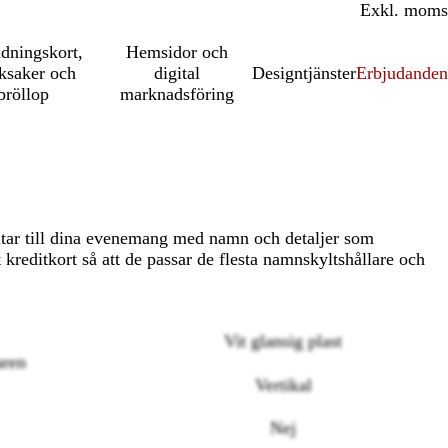
Inkl. moms
Exkl. moms
udningskort,
Hemsidor och
ksaker och
digital
Designtjänster
Erbjudanden
bröllop
marknadsföring
tar till dina evenemang med namn och detaljer som
 kreditkort så att de passar de flesta namnskyltshållare och
Vit glansig plast
aren
Vertikal
Nej