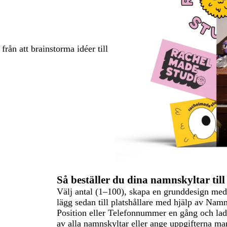
rån att brainstorma idéer till
Så beställer du dina namnskyltar till
Välj antal (1–100), skapa en grunddesign med 
lägg sedan till platshållare med hjälp av Namn
Position eller Telefonnummer en gång och ladd
av alla namnskyltar eller ange uppgifterna ma