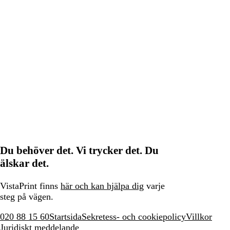
Du behöver det. Vi trycker det. Du
älskar det.
VistaPrint finns
här och kan hjälpa dig
varje
steg på vägen.
020 88 15 60
Startsida
Sekretess- och cookiepolicy
Villkor
Juridiskt meddelande