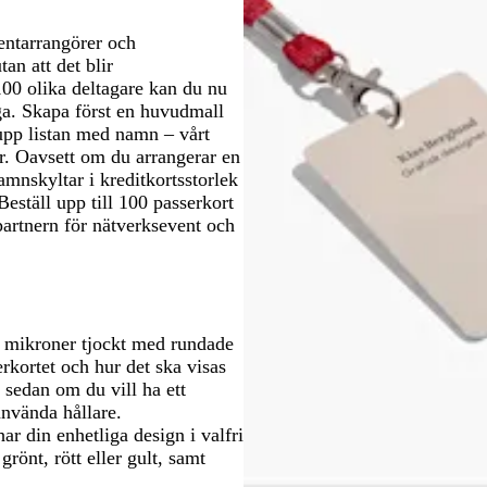
entarrangörer och
an att det blir
 100 olika deltagare kan du nu
ga. Skapa först en huvudmall
upp listan med namn – vårt
r. Oavsett om du arrangerar en
amnskyltar i kreditkortsstorlek
Beställ upp till 100 passerkort
artnern för nätverksevent och
60 mikroner tjockt med rundade
erkortet och hur det ska visas
 sedan om du vill ha ett
använda hållare.
 din enhetliga design i valfri
grönt, rött eller gult, samt