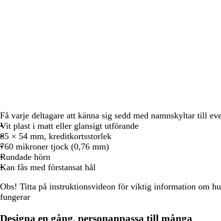
att
att
att
panorera
panorera
panorera
Få varje deltagare att känna sig sedd med namnskyltar till eve
Vit plast i matt eller glansigt utförande
85 × 54 mm, kreditkortsstorlek
760 mikroner tjock (0,76 mm)
Rundade hörn
Kan fås med förstansat hål
Obs!
Titta på instruktionsvideon för viktig information om 
fungerar
Designa en gång, personanpassa till många