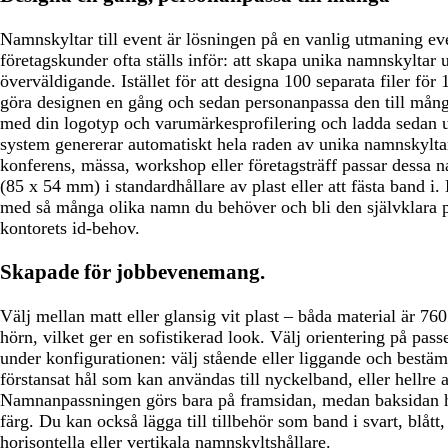
Namnskyltar till event är lösningen på en vanlig utmaning ev
företagskunder ofta ställs inför: att skapa unika namnskyltar ut
överväldigande. Istället för att designa 100 separata filer för
göra designen en gång och sedan personanpassa den till mån
med din logotyp och varumärkesprofilering och ladda sedan 
system genererar automatiskt hela raden av unika namnskylta
konferens, mässa, workshop eller företagsträff passar dessa n
(85 x 54 mm) i standardhållare av plast eller att fästa band i. 
med så många olika namn du behöver och bli den självklara p
kontorets id-behov.
Skapade för jobbevenemang.
Välj mellan matt eller glansig vit plast – båda material är 7
hörn, vilket ger en sofistikerad look. Välj orientering på pass
under konfigurationen: välj stående eller liggande och bestäm
förstansat hål som kan användas till nyckelband, eller hellre 
Namnanpassningen görs bara på framsidan, medan baksidan har
färg. Du kan också lägga till tillbehör som band i svart, blått, 
horisontella eller vertikala namnskyltshållare.