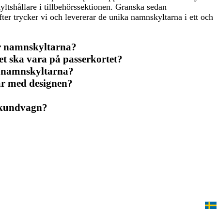
yltshållare i tillbehörssektionen. Granska sedan
r trycker vi och levererar de unika namnskyltarna i ett och
ar namnskyltarna?
det ska vara på passerkortet?
av namnskyltarna?
lar med designen?
n kundvagn?