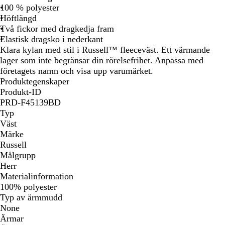
b
å
100 % polyester
l
Höftlängd
å
Två fickor med dragkedja fram
Elastisk dragsko i nederkant
Klara kylan med stil i Russell™ fleeceväst. Ett värmande
lager som inte begränsar din rörelsefrihet. Anpassa med
företagets namn och visa upp varumärket.
Produktegenskaper
Produkt-ID
PRD-F45139BD
Typ
Väst
Märke
Russell
Målgrupp
Herr
Materialinformation
100% polyester
Typ av ärmmudd
None
Ärmar