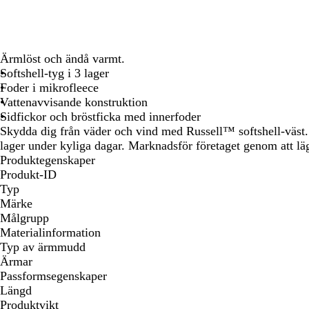
att
att
att
att
att
panorera
panorera
panorera
panorera
panorera
Ärmlöst och ändå varmt.
Softshell-tyg i 3 lager
Foder i mikrofleece
Vattenavvisande konstruktion
Sidfickor och bröstficka med innerfoder
Skydda dig från väder och vind med Russell™ softshell-väst. 
lager under kyliga dagar. Marknadsför företaget genom att läg
Produktegenskaper
Produkt-ID
Typ
Märke
Målgrupp
Materialinformation
Typ av ärmmudd
Ärmar
Passformsegenskaper
Längd
Produktvikt