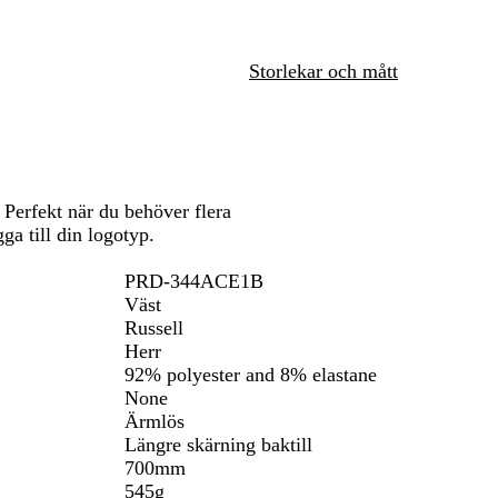
a
k
att
att
att
r
r
panorera
panorera
panorera
i
ö
Storlekar och mått
n
d
b
l
å
Perfekt när du behöver flera
ga till din logotyp.
PRD-344ACE1B
Väst
Russell
Herr
92% polyester and 8% elastane
None
Ärmlös
Längre skärning baktill
700mm
545g