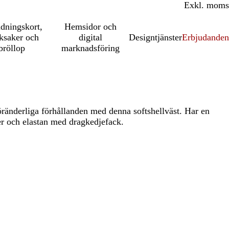
Inkl. moms
Exkl. moms
udningskort,
Hemsidor och
ksaker och
digital
Designtjänster
Erbjudanden
bröllop
marknadsföring
öränderliga förhållanden med denna softshellväst. Har en
er och elastan med dragkedjefack.
t