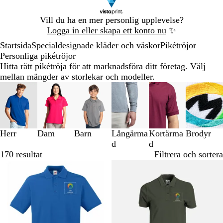
Bild
Vill du ha en mer personlig upplevelse?
1
Logga in eller skapa ett konto nu
✨
av
Startsida
Specialdesignade kläder och väskor
Pikétröjor
1
Personliga pikétröjor
Hitta rätt pikétröja för att marknadsföra ditt företag. Välj
mellan mängder av storlekar och modeller.
Bild
1
till
3
av
Herr
Dam
Barn
Långärma
Kortärma
Brodyr
6
d
d
170 resultat
Filtrera och sortera
Bästsäljare