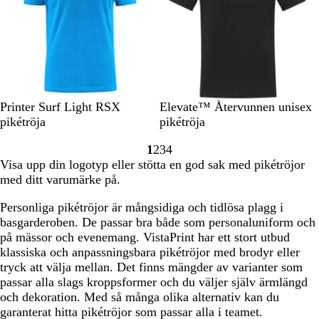
a
n
r
r
g
g
t
s
a
b
d
l
å
H
R
V
M
S
S
M
B
V
Printer Surf Light RSX
Elevate™ Återvunnen unisex
a
ö
i
a
t
v
a
e
i
pikétröja
pikétröja
v
d
t
r
å
a
r
i
t
1
2
3
4
s
i
l
r
i
g
Gå
Gå
Gå
Gå
Visa upp din logotyp eller stötta en god sak med pikétröjor
b
n
g
t
n
e
till
till
till
till
med ditt varumärke på.
l
b
r
b
sidan
sidan
sidan
sidan
å
l
å
l
Personliga pikétröjor är mångsidiga och tidlösa plagg i
å
å
basgarderoben. De passar bra både som personaluniform och
på mässor och evenemang. VistaPrint har ett stort utbud
klassiska och anpassningsbara pikétröjor med brodyr eller
tryck att välja mellan. Det finns mängder av varianter som
passar alla slags kroppsformer och du väljer själv ärmlängd
och dekoration. Med så många olika alternativ kan du
garanterat hitta pikétröjor som passar alla i teamet.