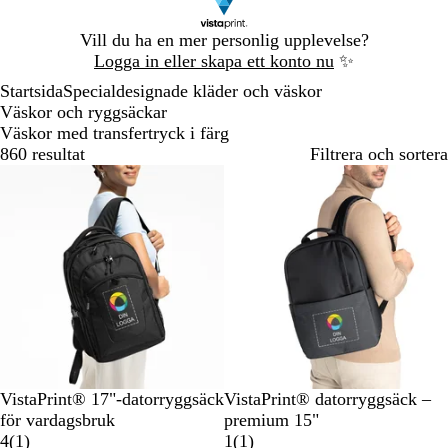
Bild
Vill du ha en mer personlig upplevelse?
1
Logga in eller skapa ett konto nu
✨
av
Startsida
Specialdesignade kläder och väskor
1
Väskor och ryggsäckar
Väskor med transfertryck i färg
860 resultat
Filtrera och sortera
Bästsäljare
S
G
B
S
G
B
VistaPrint® 17"-datorryggsäck
VistaPrint® datorryggsäck –
v
r
l
v
r
l
för vardagsbruk
premium 15"
a
å
å
1
a
å
å
1
4
(
1
)
1
(
1
)