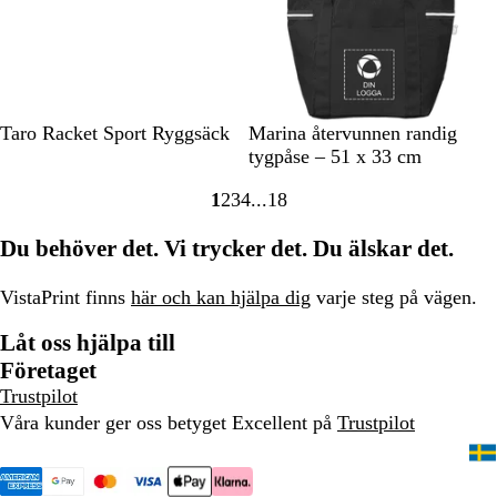
S
S
M
G
R
Taro Racket Sport Ryggsäck
Marina återvunnen randig
v
v
a
r
ö
tygpåse – 51 x 33 cm
a
a
r
å
d
1
2
3
4
18
r
r
i
Gå
Gå
Gå
Gå
Gå
t
t
n
till
till
till
till
till
Du behöver det. Vi trycker det. Du älskar det.
b
sidan
sidan
sidan
sidan
sidan
l
å
VistaPrint finns
här och kan hjälpa dig
varje steg på vägen.
Låt oss hjälpa till
Företaget
Trustpilot
Våra kunder ger oss betyget Excellent på
Trustpilot