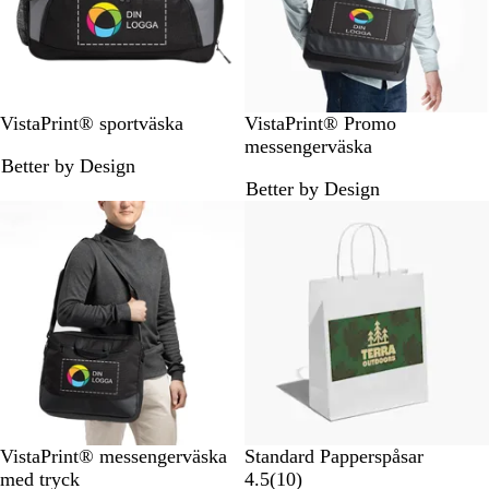
S
S
B
G
VistaPrint® sportväska
VistaPrint® Promo
v
v
l
r
messengerväska
Better by Design
a
a
å
å
Better by Design
r
r
Bästsäljare
t
t
S
B
G
B
W
VistaPrint® messengerväska
Standard Papperspåsar
v
l
r
r
h
1
med tryck
4.5
(
10
)