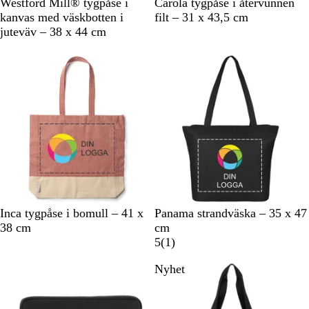
N
G
Westford Mill® tygpåse i
Carola tygpåse i återvunnen
a
r
kanvas med väskbotten i
filt – 31 x 43,5 cm
t
å
juteväv – 38 x 44 cm
u
r
R
S
K
S
R
A
L
V
Inca tygpåse i bomull – 41 x
Panama strandväska – 35 x 47
ö
v
u
v
ö
q
i
i
38 cm
cm
d
a
n
a
d
u
m
t
1
5
(
1
)
r
g
r
a
e
r
Bästsäljare
Nyhet
t
s
t
g
e
b
r
c
l
ö
e