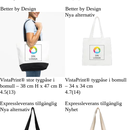
a
å
å
o
i
0
Better by Design
Better by Design
r
w
t
r
Bästsäljare
Nya alternativ
t
n
e
e
c
e
n
s
i
o
n
e
r
T
N
N
VistaPrint® stor tygpåse i
VistaPrint® tygpåse i bomull
v
a
a
bomull – 38 cm H x 47 cm B
– 34 x 34 cm
å
t
1
t
1
4.5
(
13
)
4.7
(
14
)
t
u
3
u
4
Expressleverans tillgänglig
Expressleverans tillgänglig
o
r
r
r
r
Nya alternativ
Nyhet
n
e
e
a
c
c
d
e
e
s
n
n