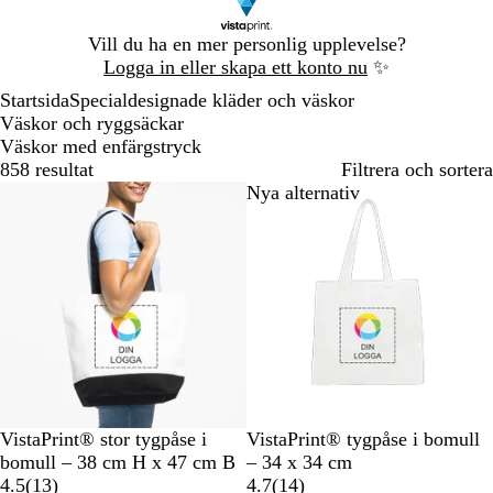
Bild
Vill du ha en mer personlig upplevelse?
1
Logga in eller skapa ett konto nu
✨
av
Startsida
Specialdesignade kläder och väskor
1
Väskor och ryggsäckar
Väskor med enfärgstryck
858 resultat
Filtrera och sortera
Bästsäljare
Nya alternativ
T
N
N
VistaPrint® stor tygpåse i
VistaPrint® tygpåse i bomull
v
a
a
bomull – 38 cm H x 47 cm B
– 34 x 34 cm
å
t
1
t
1
4.5
(
13
)
4.7
(
14
)