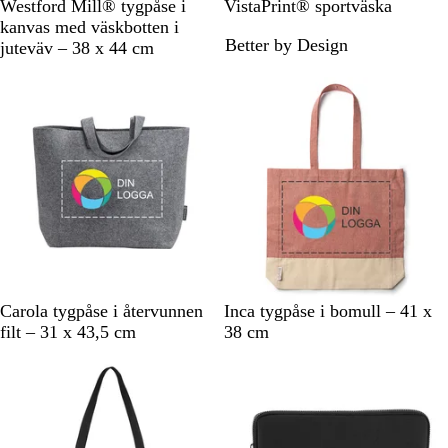
N
S
Westford Mill® tygpåse i
VistaPrint® sportväska
a
v
kanvas med väskbotten i
Better by Design
t
a
juteväv – 38 x 44 cm
u
r
r
t
G
R
S
K
Carola tygpåse i återvunnen
Inca tygpåse i bomull – 41 x
r
ö
v
u
filt – 31 x 43,5 cm
38 cm
å
d
a
n
Bästsäljare
r
g
t
s
b
l