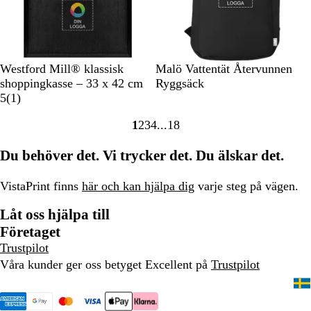
S
R
M
N
N
S
M
S
G
Westford Mill® klassisk
Malö Vattentät Återvunnen
v
ö
a
a
a
v
a
a
r
shoppingkasse – 33 x 42 cm
Ryggsäck
a
d
r
t
t
1
a
r
n
ö
5
(
1
)
r
i
u
u
r
r
i
d
n
1
2
3
4
18
t
n
r
r
e
t
n
d
Gå
Gå
Gå
Gå
Gå
b
a
/
c
b
y
till
till
till
till
till
Du behöver det. Vi trycker det. Du älskar det.
l
l
l
e
l
n
sidan
sidan
sidan
sidan
sidan
å
/
i
n
å
S
m
s
VistaPrint finns
här och kan hjälpa dig
varje steg på vägen.
u
e
i
Låt oss hjälpa till
r
g
o
f
r
n
Företaget
B
ö
Trustpilot
l
n
Våra kunder ger oss betyget Excellent på
Trustpilot
u
e