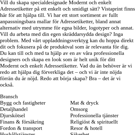
Vill du skapa specialdesignade Modernt och enkelt
Adressetiketter på ett enkelt och smidigt sätt? Vistaprint finns
här för att hjälpa till. Vi har ett stort sortiment av fullt
anpassningsbara mallar för Adressetiketter, bland annat
alternativ med utrymme för egna bilder, logotyper och annat.
Vill du arbeta med din egen skräddarsydda design? Inga
problem. Med vårt uppladdningsverktyg kan du hoppa direkt
dit och fokusera på de produktval som är relevanta för dig.
Du kan till och med ta hjälp av en av våra professionella
designers och skapa en look som är helt unik för ditt
Modernt och enkelt Adressetiketter. Vad du än behöver är vi
redo att hjälpa dig förverkliga det – och vi är inte nöjda
förrän du är nöjd. Redo att börja skapa? Bra – det är vi
också.
Bransch
Bygg och fastigheter
Mat & dryck
Detaljhandel
Omsorg
Djurskötsel
Professionella tjänster
Finans & försäkring
Religiöst & spirituellt
Fordon & transport
Resor & hotell
Hushållstjänster
Säkerhet