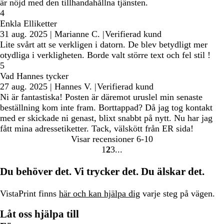
är nöjd med den tillhandahållna tjänsten.
4
Enkla Elliketter
31 aug. 2025
|
Marianne C.
|
Verifierad kund
Lite svårt att se verkligen i datorn. De blev betydligt mer
otydliga i verkligheten. Borde valt större text och fel stil !
5
Vad Hannes tycker
27 aug. 2025
|
Hannes V.
|
Verifierad kund
Ni är fantastiska! Posten är däremot uruslel min senaste
beställning kom inte fram. Borttappad? Då jag tog kontakt
med er skickade ni genast, blixt snabbt på nytt. Nu har jag
fått mina adressetiketter. Tack, välskött från ER sida!
Visar recensioner
6-10
1
2
3
Gå
Gå
Gå
till
till
till
Du behöver det. Vi trycker det. Du älskar det.
sidan
sidan
sidan
VistaPrint finns
här och kan hjälpa dig
varje steg på vägen.
Låt oss hjälpa till