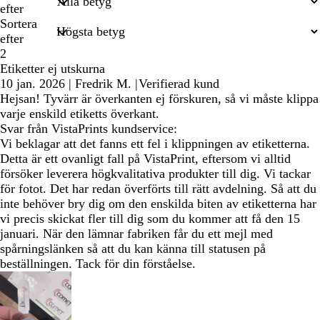
sökningar
efter
Sortera
efter
2
Etiketter ej utskurna
10 jan. 2026
|
Fredrik M.
|
Verifierad kund
Hejsan! Tyvärr är överkanten ej förskuren, så vi måste klippa
varje enskild etiketts överkant.
Svar från VistaPrints kundservice:
Vi beklagar att det fanns ett fel i klippningen av etiketterna.
Detta är ett ovanligt fall på VistaPrint, eftersom vi alltid
försöker leverera högkvalitativa produkter till dig. Vi tackar
för fotot. Det har redan överförts till rätt avdelning. Så att du
inte behöver bry dig om den enskilda biten av etiketterna har
vi precis skickat fler till dig som du kommer att få den 15
januari. När den lämnar fabriken får du ett mejl med
spårningslänken så att du kan känna till statusen på
beställningen. Tack för din förståelse.