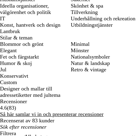
Ideella organisationer,
Skönhet & spa
välgörenhet och politik
Tillverkning
IT
Underhållning och rekreation
Konst, hantverk och design
Utbildningstjänster
Lantbruk
Stilar & teman
Blommor och grönt
Minimal
Elegant
Mönster
Fet och färgstarkt
Nationalsymboler
Humor & skoj
Natur & landskap
Jul
Retro & vintage
Konservativt
Custom
Designer och mallar till
adressetiketter med jultema
Recensioner
83
4.6
(
83
)
recensioner
Så här samlar vi in och presenterar recensioner
Recenserat av 83 kunder
Mina
inmatade
Filtrera