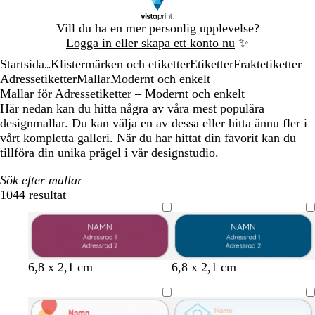
Bild
Vill du ha en mer personlig upplevelse?
1
Logga in eller skapa ett konto nu
✨
av
Startsida
Klistermärken och etiketter
Etiketter
Fraktetiketter
1
...
Adressetiketter
Mallar
Modernt och enkelt
Mallar för Adressetiketter – Modernt och enkelt
Här nedan kan du hitta några av våra mest populära
designmallar. Du kan välja en av dessa eller hitta ännu fler i
vårt kompletta galleri. När du har hittat din favorit kan du
tillföra din unika prägel i vår designstudio.
Sök efter mallar
1044 resultat
Filter
m
b
t
s
m
m
s
s
6,8 x 2,1 cm
6,8 x 2,1 cm
a
l
e
v
ö
ö
k
v
l
å
r
a
r
r
o
a
v
g
r
r
k
k
g
r