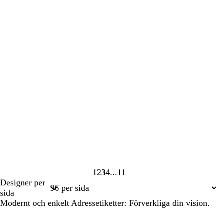
1
2
3
4
11
Sida
Sida
Sida
Sida
Sida
Designer per
1
2
3
4
11
sida
Modernt och enkelt Adressetiketter: Förverkliga din vision.