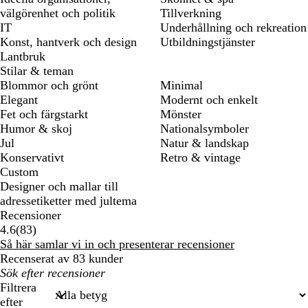
välgörenhet och politik
Tillverkning
IT
Underhållning och rekreation
Konst, hantverk och design
Utbildningstjänster
Lantbruk
Stilar & teman
Blommor och grönt
Minimal
Elegant
Modernt och enkelt
Fet och färgstarkt
Mönster
Humor & skoj
Nationalsymboler
Jul
Natur & landskap
Konservativt
Retro & vintage
Custom
Designer och mallar till
adressetiketter med jultema
Recensioner
83
4.6
(
83
)
recensioner
Så här samlar vi in och presenterar recensioner
Recenserat av 83 kunder
Mina
inmatade
Filtrera
sökningar
efter