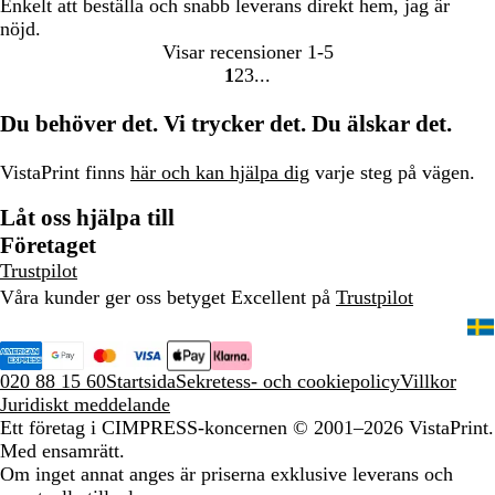
Enkelt att beställa och snabb leverans direkt hem, jag är
nöjd.
Visar recensioner
1-5
1
2
3
Gå
Gå
Gå
till
till
till
Du behöver det. Vi trycker det. Du älskar det.
sidan
sidan
sidan
VistaPrint finns
här och kan hjälpa dig
varje steg på vägen.
Låt oss hjälpa till
Företaget
Trustpilot
Våra kunder ger oss betyget Excellent på
Trustpilot
020 88 15 60
Startsida
Sekretess- och cookiepolicy
Villkor
Juridiskt meddelande
Ett företag i CIMPRESS-koncernen
© 2001–2026 VistaPrint.
Med ensamrätt.
Om inget annat anges är priserna exklusive leverans och