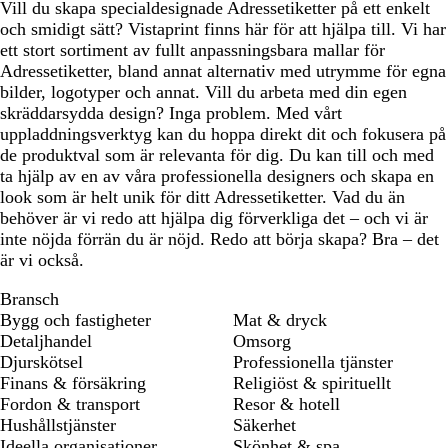
Vill du skapa specialdesignade Adressetiketter på ett enkelt
och smidigt sätt? Vistaprint finns här för att hjälpa till. Vi har
ett stort sortiment av fullt anpassningsbara mallar för
Adressetiketter, bland annat alternativ med utrymme för egna
bilder, logotyper och annat. Vill du arbeta med din egen
skräddarsydda design? Inga problem. Med vårt
uppladdningsverktyg kan du hoppa direkt dit och fokusera på
de produktval som är relevanta för dig. Du kan till och med
ta hjälp av en av våra professionella designers och skapa en
look som är helt unik för ditt Adressetiketter. Vad du än
behöver är vi redo att hjälpa dig förverkliga det – och vi är
inte nöjda förrän du är nöjd. Redo att börja skapa? Bra – det
är vi också.
Bransch
Bygg och fastigheter
Mat & dryck
Detaljhandel
Omsorg
Djurskötsel
Professionella tjänster
Finans & försäkring
Religiöst & spirituellt
Fordon & transport
Resor & hotell
Hushållstjänster
Säkerhet
Ideella organisationer,
Skönhet & spa