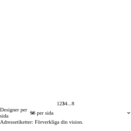
1
2
3
4
8
Sida
Sida
Sida
Sida
Sida
Designer per
1
2
3
4
8
sida
Adressetiketter: Förverkliga din vision.