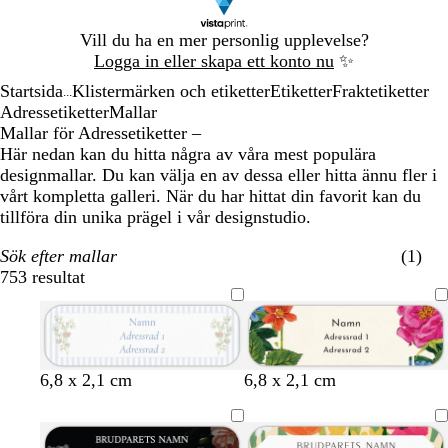
Bild
Vill du ha en mer personlig upplevelse?
1
Logga in eller skapa ett konto nu
✨
av
Startsida
Klistermärken och etiketter
Etiketter
Fraktetiketter
1
...
Adressetiketter
Mallar
Mallar för Adressetiketter –
Här nedan kan du hitta några av våra mest populära
designmallar. Du kan välja en av dessa eller hitta ännu fler i
vårt kompletta galleri. När du har hittat din favorit kan du
tillföra din unika prägel i vår designstudio.
Sök efter mallar
(1)
753 resultat
Filter
v
v
v
v
k
v
v
v
v
v
k
k
v
l
l
m
m
m
s
m
6,8 x 2,1 cm
6,8 x 2,1 cm
i
i
i
i
r
i
i
i
i
i
r
r
i
j
j
ö
ö
ö
k
a
t
t
t
t
ä
t
t
t
t
t
ä
ä
t
u
u
r
r
r
o
g
m
m
m
s
s
k
k
k
g
e