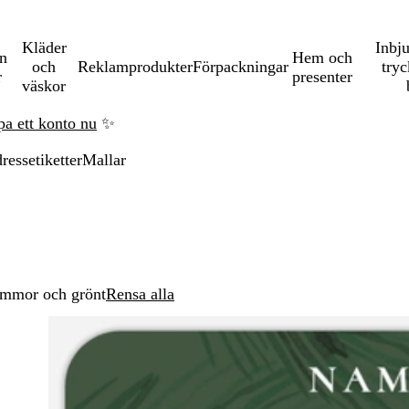
Kläder
Inbj
en
Hem och
och
Reklamprodukter
Förpackningar
tryc
r
presenter
väskor
pa ett konto nu
✨
ressetiketter
Mallar
mmor och grönt
Rensa alla