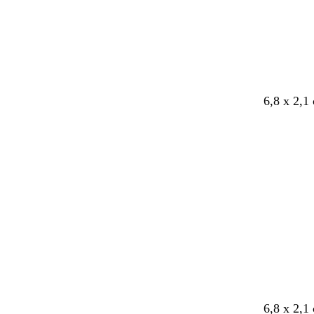
n
g
n
r
ö
n
6,8 x 2,1
l
v
l
6,8 x 2,1