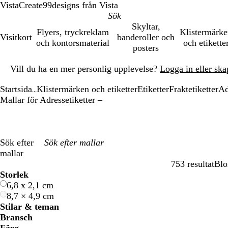
VistaCreate
99designs från Vista
Skyltar,
Flyers, tryckreklam
Klistermärk
Visitkort
banderoller och
och kontorsmaterial
och etikette
posters
Bild
Vill du ha en mer personlig upplevelse?
Logga in eller ska
1
av
Startsida
Klistermärken och etiketter
Etiketter
Fraktetiketter
Ad
1
...
Mallar för Adressetiketter –
Sök efter
mallar
753 resultat
Blo
Filter
Storlek
6,8 x 2,1 cm
8,7 × 4,9 cm
Stilar & teman
Bransch