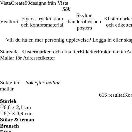
VistaCreate
99designs från Vista
Skyltar,
Flyers, tryckreklam
Klistermärk
Visitkort
banderoller och
och kontorsmaterial
och etikette
posters
Bild
Vill du ha en mer personlig upplevelse?
Logga in eller ska
1
av
Startsida
Klistermärken och etiketter
Etiketter
Fraktetiketter
Ad
1
...
Mallar för Adressetiketter –
Sök efter
mallar
613 resultat
Kon
Filter
Storlek
6,8 x 2,1 cm
8,7 × 4,9 cm
Stilar & teman
Bransch