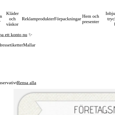
Kläder
Inbj
en
Hem och
och
Reklamprodukter
Förpackningar
tryc
r
presenter
väskor
pa ett konto nu
✨
ressetiketter
Mallar
servativt
Rensa alla