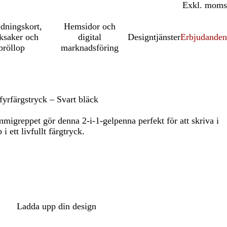
Inkl. moms
Exkl. moms
udningskort,
Hemsidor och
ksaker och
digital
Designtjänster
Erbjudanden
bröllop
marknadsföring
yrfärgstryck – Svart bläck
greppet gör denna 2-i-1-gelpenna perfekt för att skriva i
 ett livfullt färgtryck.
Ladda upp din design