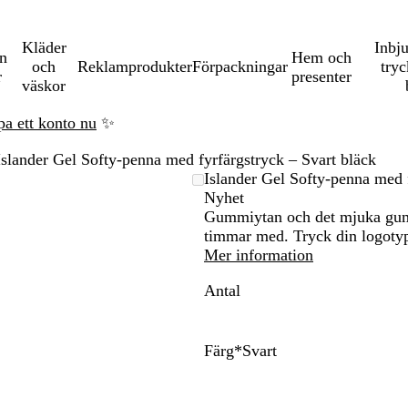
Kläder
Inbj
en
Hem och
och
Reklamprodukter
Förpackningar
tryc
r
presenter
väskor
pa ett konto nu
✨
Islander Gel Softy-penna med fyrfärgstryck – Svart bläck
Islander Gel Softy-penna med f
Nyhet
Gummiytan och det mjuka gummi
na
timmar med. Tryck din logotyp i
Mer information
Antal
Färg
*
Svart
T
V
M
S
a
i
a
v
u
n
r
a