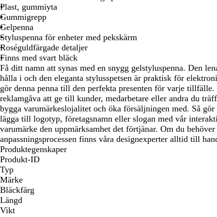
Plast, gummiyta
Gummigrepp
Gelpenna
Styluspenna för enheter med pekskärm
Roséguldfärgade detaljer
Finns med svart bläck
Få ditt namn att synas med en snygg gelstyluspenna. Den len
hålla i och den eleganta stylusspetsen är praktisk för elektr
gör denna penna till den perfekta presenten för varje tillfäl
reklamgåva att ge till kunder, medarbetare eller andra du träffa
bygga varumärkeslojalitet och öka försäljningen med. Så gör e
lägga till logotyp, företagsnamn eller slogan med vår interakt
varumärke den uppmärksamhet det förtjänar. Om du behöver
anpassningsprocessen finns våra designexperter alltid till han
Produktegenskaper
Produkt-ID
Typ
Märke
Bläckfärg
Längd
Vikt