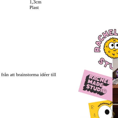
1,3cm
Plast
rån att brainstorma idéer till