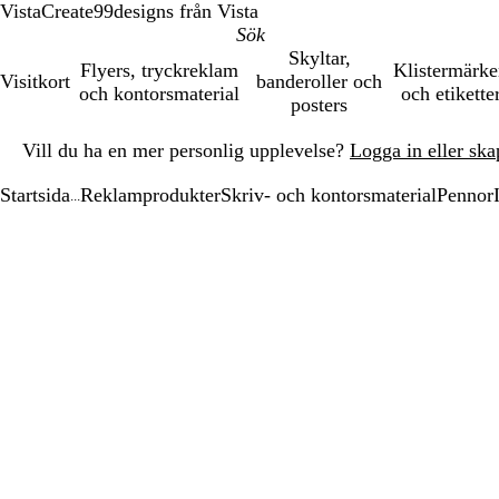
VistaCreate
99designs från Vista
Skyltar,
Flyers, tryckreklam
Klistermärk
Visitkort
banderoller och
och kontorsmaterial
och etikette
posters
Bild
Vill du ha en mer personlig upplevelse?
Logga in eller ska
1
av
Startsida
Reklamprodukter
Skriv- och kontorsmaterial
Pennor
1
...
Bild
Zoomningsbar
Zoomat
Använd
Klicka
1
bild
till
plus-
för
av
minimum
och
att
1
minustangenter
utöka
för
att
zooma
in
och
ut
och
piltangenterna
för