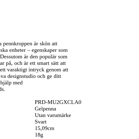
a pennkroppen är skön att
oniska enheter – egenskaper som
le. Dessutom är den populär som
r på, och är ett smart sätt att
tt varaktigt intryck genom att
iva designstudio och ge ditt
 hjälp med
ds.
PRD-MU2GXCLA0
Gelpenna
Utan varumärke
Svart
15,09cm
18g