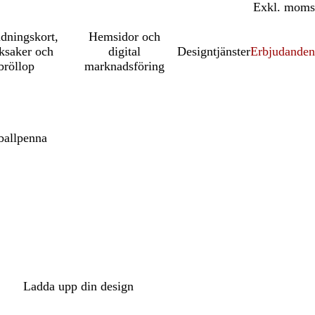
Inkl. moms
Exkl. moms
udningskort,
Hemsidor och
ksaker och
digital
Designtjänster
Erbjudanden
bröllop
marknadsföring
ballpenna
Ladda upp din design