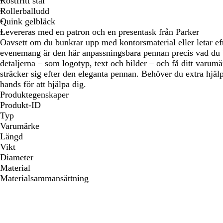
Rostfritt stål
att
att
att
att
Rollerballudd
panorera
panorera
panorera
panorer
Quink gelbläck
Levereras med en patron och en presentask från Parker
Oavsett om du bunkrar upp med kontorsmaterial eller letar eft
evenemang är den här anpassningsbara pennan precis vad du b
detaljerna – som logotyp, text och bilder – och få ditt varum
sträcker sig efter den eleganta pennan. Behöver du extra hjälp,
hands för att hjälpa dig.
Produktegenskaper
Produkt-ID
Typ
Varumärke
Längd
Vikt
Diameter
Material
Materialsammansättning