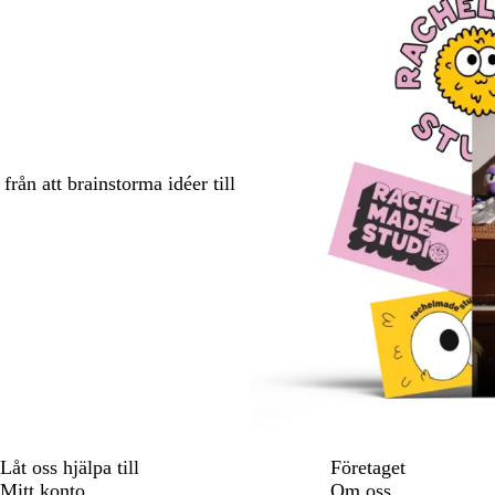
rån att brainstorma idéer till
Låt oss hjälpa till
Företaget
Mitt konto
Om oss