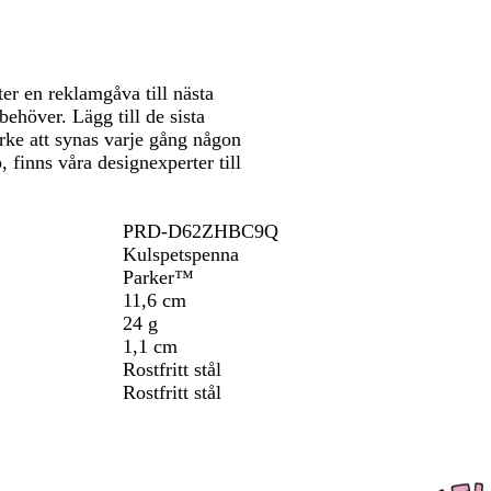
att
att
r
a
panorera
panorera
t
er en reklamgåva till nästa
ehöver. Lägg till de sista
ärke att synas varje gång någon
 finns våra designexperter till
PRD-D62ZHBC9Q
Kulspetspenna
Parker™
11,6 cm
24 g
1,1 cm
Rostfritt stål
Rostfritt stål