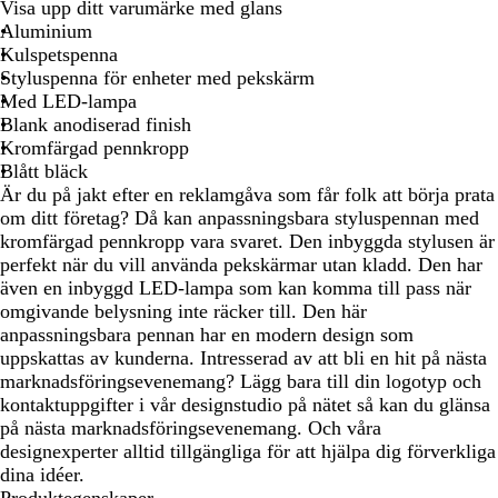
v
ö
l
a
a
Visa upp ditt varumärke med glans
a
d
å
n
v
Aluminium
r
o
s
Kulspetspenna
t
n
b
Styluspenna för enheter med pekskärm
b
l
Med LED-lampa
r
å
Blank anodiserad finish
o
Kromfärgad pennkropp
n
Blått bläck
s
Är du på jakt efter en reklamgåva som får folk att börja prata
om ditt företag? Då kan anpassningsbara styluspennan med
kromfärgad pennkropp vara svaret. Den inbyggda stylusen är
perfekt när du vill använda pekskärmar utan kladd. Den har
även en inbyggd LED-lampa som kan komma till pass när
omgivande belysning inte räcker till. Den här
anpassningsbara pennan har en modern design som
uppskattas av kunderna. Intresserad av att bli en hit på nästa
marknadsföringsevenemang? Lägg bara till din logotyp och
kontaktuppgifter i vår designstudio på nätet så kan du glänsa
på nästa marknadsföringsevenemang. Och våra
designexperter alltid tillgängliga för att hjälpa dig förverkliga
dina idéer.
Produktegenskaper