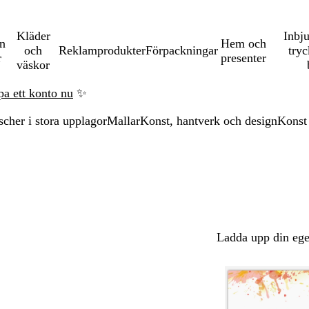
Kläder
Inbj
en
Hem och
och
Reklamprodukter
Förpackningar
tryc
r
presenter
väskor
pa ett konto nu
✨
scher i stora upplagor
Mallar
Konst, hantverk och design
Konst
Ladda upp din ege