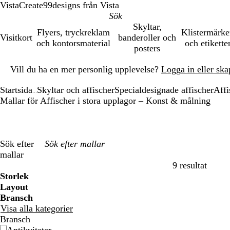
VistaCreate
99designs från Vista
Skyltar,
Flyers, tryckreklam
Klistermärk
Visitkort
banderoller och
och kontorsmaterial
och etikette
posters
Bild
Vill du ha en mer personlig upplevelse?
Logga in eller ska
1
av
Startsida
Skyltar och affischer
Specialdesignade affischer
Affi
1
...
Mallar för Affischer i stora upplagor – Konst & målning
Sök efter
mallar
9 resultat
Filter
Storlek
Layout
Bransch
Visa alla kategorier
Bransch