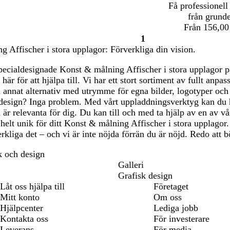
Få professionell
från grund
Från 156,00
1
Sida
 Affischer i stora upplagor: Förverkliga din vision.
1
pecialdesignade Konst & målning Affischer i stora upplagor på
 här för att hjälpa till. Vi har ett stort sortiment av fullt anpa
 annat alternativ med utrymme för egna bilder, logotyper och
design? Inga problem. Med vårt uppladdningsverktyg kan du h
är relevanta för dig. Du kan till och med ta hjälp av en av vå
helt unik för ditt Konst & målning Affischer i stora upplagor.
erkliga det – och vi är inte nöjda förrän du är nöjd. Redo att b
k och design
Galleri
Grafisk design
Låt oss hjälpa till
Företaget
Mitt konto
Om oss
Hjälpcenter
Lediga jobb
Kontakta oss
För investerare
Leverans
För media