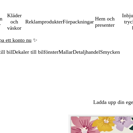
Kläder
Inbj
en
Hem och
och
Reklamprodukter
Förpackningar
tryc
r
presenter
väskor
pa ett konto nu
✨
ll bil
Dekaler till bilfönster
Mallar
Detaljhandel
Smycken
Ladda upp din ege