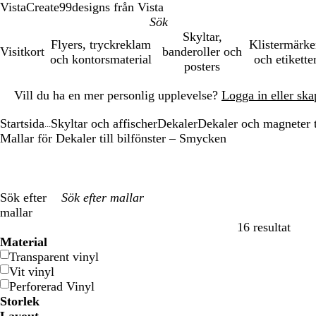
VistaCreate
99designs från Vista
Skyltar,
Flyers, tryckreklam
Klistermärk
Visitkort
banderoller och
och kontorsmaterial
och etikette
posters
Bild
Vill du ha en mer personlig upplevelse?
Logga in eller ska
1
av
Startsida
Skyltar och affischer
Dekaler
Dekaler och magneter ti
1
...
Mallar för Dekaler till bilfönster – Smycken
Sök efter
mallar
16 resultat
Filter
Material
Transparent vinyl
Vit vinyl
Perforerad Vinyl
Storlek