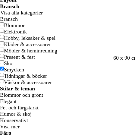
Layout
Bransch
Visa alla kategorier
Bransch
Blommor
Elektronik
Hobby, leksaker & spel
Kläder & accessoarer
Möbler & heminredning
Present & fest
k
v
v
b
k
60 x 90 
Skor
r
i
i
e
r
Smycken
ä
t
t
i
ä
Tidningar & böcker
m
g
m
Väskor & accessoarer
e
Stilar & teman
Blommor och grönt
Elegant
Fet och färgstarkt
Humor & skoj
Konservativt
Visa mer
Färg