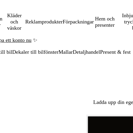
Kläder
Inbj
en
Hem och
och
Reklamprodukter
Förpackningar
tryc
r
presenter
väskor
pa ett konto nu
✨
ll bil
Dekaler till bilfönster
Mallar
Detaljhandel
Present & fest
Ladda upp din ege