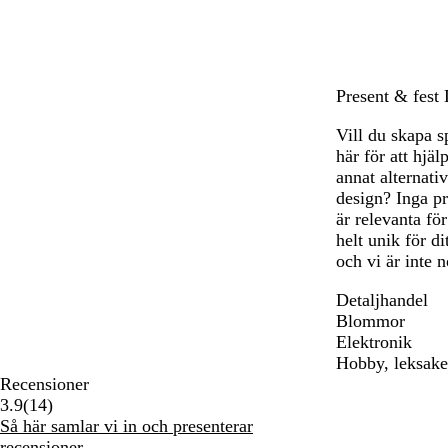
a
Present & fest D
Vill du skapa s
här för att hjäl
annat alternati
design? Inga p
är relevanta fö
helt unik för di
och vi är inte 
Detaljhandel
Blommor
Elektronik
Hobby, leksake
Recensioner
14
3.9
(
14
)
recensioner
Så här samlar vi in och presenterar
recensioner