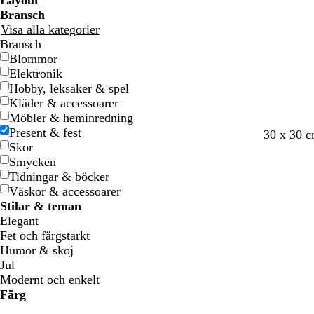
Layout
Bransch
Visa alla kategorier
Bransch
Blommor
Elektronik
Hobby, leksaker & spel
Kläder & accessoarer
Möbler & heminredning
Present & fest
s
r
b
r
g
v
m
m
s
30 x 30 
Skor
v
ö
l
o
u
i
ö
ö
k
Smycken
a
d
å
s
l
t
r
r
o
Tidningar & böcker
r
a
k
k
g
Väskor & accessoarer
t
b
l
s
Stilar & teman
l
i
g
Elegant
å
l
r
Fet och färgstarkt
a
ö
Humor & skoj
n
Jul
Modernt och enkelt
Färg
B
B
G
G
G
G
o
o
R
R
G
G
V
V
S
S
B
B
K
K
L
L
R
R