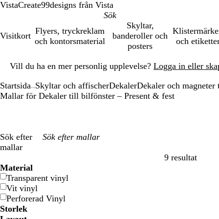
VistaCreate
99designs från Vista
Skyltar,
Flyers, tryckreklam
Klistermärk
Visitkort
banderoller och
och kontorsmaterial
och etikette
posters
Bild
Vill du ha en mer personlig upplevelse?
Logga in eller ska
1
av
Startsida
Skyltar och affischer
Dekaler
Dekaler och magneter ti
1
...
Mallar för Dekaler till bilfönster – Present & fest
Sök efter
mallar
9 resultat
Filter
Material
Transparent vinyl
Vit vinyl
Perforerad Vinyl
Storlek