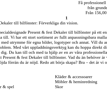
Få professionell
från grund
Från 156,00
1
Sida
ekaler till bilfönster: Förverkliga din vision.
1
pecialdesignade Present & fest Dekaler till bilfönster på ett en
pa till. Vi har ett stort sortiment av fullt anpassningsbara malla
v med utrymme för egna bilder, logotyper och annat. Vill du 
roblem. Med vårt uppladdningsverktyg kan du hoppa direkt di
r dig. Du kan till och med ta hjälp av en av våra professionel
tt Present & fest Dekaler till bilfönster. Vad du än behöver är 
nöjda förrän du är nöjd. Redo att börja skapa? Bra – det är vi 
Kläder & accessoarer
Möbler & heminredning
r & spel
Skor