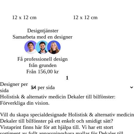
o
b
s
b
b
b
g
l
t
l
t
s
b
m
m
r
12 x 12 cm
12 x 12 cm
l
e
v
e
e
e
r
a
u
a
e
y
l
ö
ö
ö
i
i
a
i
i
i
å
x
r
v
r
r
å
r
r
d
Designtjänster
v
g
r
g
g
g
k
e
r
e
g
k
k
Samarbeta med en designer
g
e
t
e
e
e
o
n
a
n
r
g
b
r
s
d
k
ö
r
l
ö
e
o
n
å
å
Få professionell design
n
l
t
från grunden
b
t
Från 156,00 kr
l
a
1
å
Sida
Designer per
1
sida
Holistisk & alternativ medicin Dekaler till bilfönster:
Förverkliga din vision.
Vill du skapa specialdesignade Holistisk & alternativ medicin
Dekaler till bilfönster på ett enkelt och smidigt sätt?
Vistaprint finns här för att hjälpa till. Vi har ett stort
sortiment av fullt anpassningsbara mallar för Dekaler till