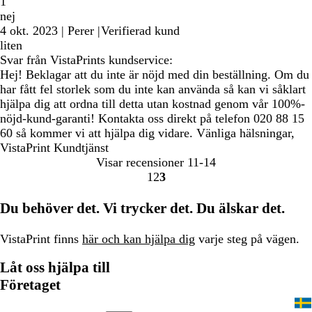
1
nej
4 okt. 2023
|
Perer
|
Verifierad kund
liten
Svar från VistaPrints kundservice:
Hej! Beklagar att du inte är nöjd med din beställning. Om du
har fått fel storlek som du inte kan använda så kan vi såklart
hjälpa dig att ordna till detta utan kostnad genom vår 100%-
nöjd-kund-garanti! Kontakta oss direkt på telefon 020 88 15
60 så kommer vi att hjälpa dig vidare. Vänliga hälsningar,
VistaPrint Kundtjänst
Visar recensioner
11-14
1
2
3
Gå
Gå
Gå
till
till
till
Du behöver det. Vi trycker det. Du älskar det.
sidan
sidan
sidan
VistaPrint finns
här och kan hjälpa dig
varje steg på vägen.
Låt oss hjälpa till
Företaget