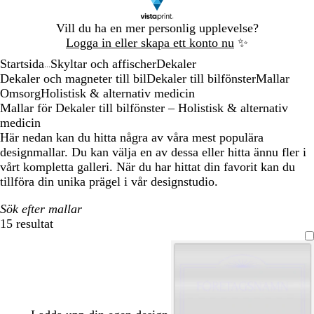
Bild
Vill du ha en mer personlig upplevelse?
1
Logga in eller skapa ett konto nu
✨
av
Startsida
Skyltar och affischer
Dekaler
1
...
Dekaler och magneter till bil
Dekaler till bilfönster
Mallar
Omsorg
Holistisk & alternativ medicin
Mallar för Dekaler till bilfönster – Holistisk & alternativ
medicin
Här nedan kan du hitta några av våra mest populära
designmallar. Du kan välja en av dessa eller hitta ännu fler i
vårt kompletta galleri. När du har hittat din favorit kan du
tillföra din unika prägel i vår designstudio.
Sök efter mallar
15 resultat
Filter