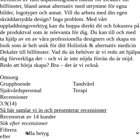
bilfönster, bland annat alternativ med utrymme för egna
bilder, logotyper och annat. Vill du arbeta med din egen
skräddarsydda design? Inga problem. Med vårt
uppladdningsverktyg kan du hoppa direkt dit och fokusera på
de produktval som är relevanta för dig. Du kan till och med
ta hjälp av en av våra professionella designers och skapa en
look som är helt unik för ditt Holistisk & alternativ medicin
Dekaler till bilfönster. Vad du än behöver är vi redo att hjälpa
dig förverkliga det – och vi är inte nöjda förrän du är nöjd.
Redo att börja skapa? Bra – det är vi också.
Omsorg
Gruppboende
Tandvård
Sjukvårdspersonal
Terapi
Recensioner
14
3.9
(
14
)
recensioner
Så här samlar vi in och presenterar recensioner
Recenserat av 14 kunder
Mina
inmatade
Filtrera
sökningar
efter