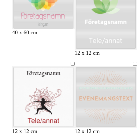
r
r
o
o
s
s
a
a
40 x 60 cm
12 x 12 cm
t
l
s
k
12 x 12 cm
12 x 12 cm