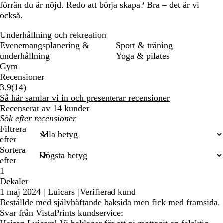
förrän du är nöjd. Redo att börja skapa? Bra – det är vi
också.
Underhållning och rekreation
Evenemangsplanering &
Sport & träning
underhållning
Yoga & pilates
Gym
Recensioner
14
3.9
(
14
)
recensioner
Så här samlar vi in och presenterar recensioner
Recenserat av 14 kunder
Mina
inmatade
Filtrera
sökningar
efter
Sortera
efter
1
Dekaler
1 maj 2024
|
Luicars
|
Verifierad kund
Beställde med självhäftande baksida men fick med framsida.
Svar från VistaPrints kundservice: