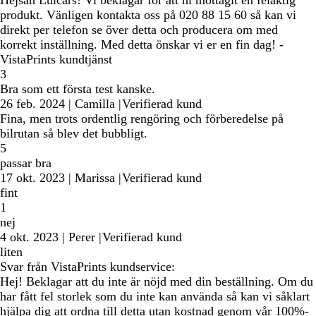
Hejsan Luicars! Vi beklagar för att ni mottagit en felaktig
produkt. Vänligen kontakta oss på 020 88 15 60 så kan vi
direkt per telefon se över detta och producera om med
korrekt inställning. Med detta önskar vi er en fin dag! -
VistaPrints kundtjänst
3
Bra som ett första test kanske.
26 feb. 2024
|
Camilla
|
Verifierad kund
Fina, men trots ordentlig rengöring och förberedelse på
bilrutan så blev det bubbligt.
5
passar bra
17 okt. 2023
|
Marissa
|
Verifierad kund
fint
1
nej
4 okt. 2023
|
Perer
|
Verifierad kund
liten
Svar från VistaPrints kundservice:
Hej! Beklagar att du inte är nöjd med din beställning. Om du
har fått fel storlek som du inte kan använda så kan vi såklart
hjälpa dig att ordna till detta utan kostnad genom vår 100%-