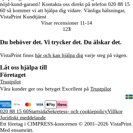
nöjd-kund-garanti! Kontakta oss direkt på telefon 020 88 15
60 så kommer vi att hjälpa dig vidare. Vänliga hälsningar,
VistaPrint Kundtjänst
Visar recensioner
11-14
1
2
3
Gå
Gå
Gå
till
till
till
Du behöver det. Vi trycker det. Du älskar det.
sidan
sidan
sidan
VistaPrint finns
här och kan hjälpa dig
varje steg på vägen.
Låt oss hjälpa till
Företaget
Trustpilot
Våra kunder ger oss betyget Excellent på
Trustpilot
020 88 15 60
Startsida
Sekretess- och cookiepolicy
Villkor
Juridiskt meddelande
Ett företag i CIMPRESS-koncernen
© 2001–2026 VistaPrint.
Med ensamrätt.