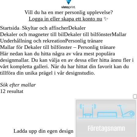
Bild
Vill du ha en mer personlig upplevelse?
1
Logga in eller skapa ett konto nu
✨
av
Startsida
Skyltar och affischer
Dekaler
1
...
Dekaler och magneter till bil
Dekaler till bilfönster
Mallar
Underhållning och rekreation
Personlig tränare
Mallar för Dekaler till bilfönster – Personlig tränare
Här nedan kan du hitta några av våra mest populära
designmallar. Du kan välja en av dessa eller hitta ännu fler i
vårt kompletta galleri. När du har hittat din favorit kan du
tillföra din unika prägel i vår designstudio.
Sök efter mallar
12 resultat
Filter
Ladda upp din egen design