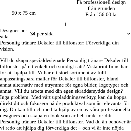
n
Få professionell design
från grunden
50 x 75 cm
Från 156,00 kr
1
Sida
Designer per
1
sida
Personlig tränare Dekaler till bilfönster: Förverkliga din
vision.
Vill du skapa specialdesignade Personlig tränare Dekaler till
bilfönster på ett enkelt och smidigt sätt? Vistaprint finns här
för att hjälpa till. Vi har ett stort sortiment av fullt
anpassningsbara mallar för Dekaler till bilfönster, bland
annat alternativ med utrymme för egna bilder, logotyper och
annat. Vill du arbeta med din egen skräddarsydda design?
Inga problem. Med vårt uppladdningsverktyg kan du hoppa
direkt dit och fokusera på de produktval som är relevanta för
dig. Du kan till och med ta hjälp av en av våra professionella
designers och skapa en look som är helt unik för ditt
Personlig tränare Dekaler till bilfönster. Vad du än behöver är
vi redo att hjälpa dig förverkliga det – och vi är inte nöjda