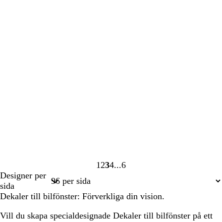
1
2
3
4
6
Sida
Sida
Sida
Sida
Sida
Designer per
1
2
3
4
6
sida
Dekaler till bilfönster: Förverkliga din vision.
Vill du skapa specialdesignade Dekaler till bilfönster på ett