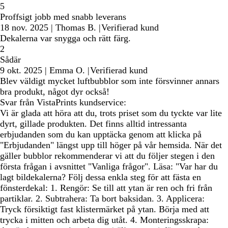
5
Proffsigt jobb med snabb leverans
18 nov. 2025
|
Thomas B.
|
Verifierad kund
Dekalerna var snygga och rätt färg.
2
Sådär
9 okt. 2025
|
Emma O.
|
Verifierad kund
Blev väldigt mycket luftbubblor som inte försvinner annars
bra produkt, något dyr också!
Svar från VistaPrints kundservice:
Vi är glada att höra att du, trots priset som du tyckte var lite
dyrt, gillade produkten. Det finns alltid intressanta
erbjudanden som du kan upptäcka genom att klicka på
"Erbjudanden" längst upp till höger på vår hemsida. När det
gäller bubblor rekommenderar vi att du följer stegen i den
första frågan i avsnittet "Vanliga frågor". Läsa: "Var har du
lagt bildekalerna? Följ dessa enkla steg för att fästa en
fönsterdekal: 1. Rengör: Se till att ytan är ren och fri från
partiklar. 2. Subtrahera: Ta bort baksidan. 3. Applicera:
Tryck försiktigt fast klistermärket på ytan. Börja med att
trycka i mitten och arbeta dig utåt. 4. Monteringsskrapa: