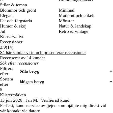
Stilar & teman
Blommor och grönt
Minimal
Elegant
Modernt och enkelt
Fet och färgstarkt
Mönster
Humor & skoj
Natur & landskap
Jul
Retro & vintage
Konservativt
Recensioner
14
3.9
(
14
)
recensioner
Så här samlar vi in och presenterar recensioner
Recenserat av 14 kunder
Mina
inmatade
Filtrera
sökningar
efter
Sortera
efter
5
Klistermärken
13 juli 2026
|
Jan M.
|
Verifierad kund
Perfekt, kanonservice av tjejen som hjälpte mig direkt vid
vår kontakt via datorn