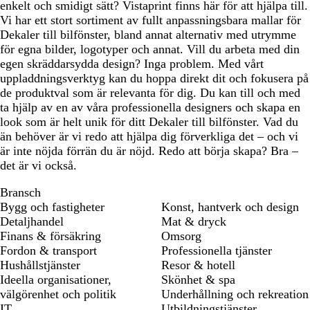
enkelt och smidigt sätt? Vistaprint finns här för att hjälpa till.
Vi har ett stort sortiment av fullt anpassningsbara mallar för
Dekaler till bilfönster, bland annat alternativ med utrymme
för egna bilder, logotyper och annat. Vill du arbeta med din
egen skräddarsydda design? Inga problem. Med vårt
uppladdningsverktyg kan du hoppa direkt dit och fokusera på
de produktval som är relevanta för dig. Du kan till och med
ta hjälp av en av våra professionella designers och skapa en
look som är helt unik för ditt Dekaler till bilfönster. Vad du
än behöver är vi redo att hjälpa dig förverkliga det – och vi
är inte nöjda förrän du är nöjd. Redo att börja skapa? Bra –
det är vi också.
Bransch
Bygg och fastigheter
Konst, hantverk och design
Detaljhandel
Mat & dryck
Finans & försäkring
Omsorg
Fordon & transport
Professionella tjänster
Hushållstjänster
Resor & hotell
Ideella organisationer,
Skönhet & spa
välgörenhet och politik
Underhållning och rekreation
IT
Utbildningstjänster