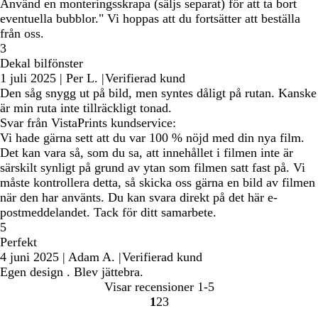
Använd en monteringsskrapa (säljs separat) för att ta bort
eventuella bubblor." Vi hoppas att du fortsätter att beställa
från oss.
3
Dekal bilfönster
1 juli 2025
|
Per L.
|
Verifierad kund
Den såg snygg ut på bild, men syntes dåligt på rutan. Kanske
är min ruta inte tillräckligt tonad.
Svar från VistaPrints kundservice:
Vi hade gärna sett att du var 100 % nöjd med din nya film.
Det kan vara så, som du sa, att innehållet i filmen inte är
särskilt synligt på grund av ytan som filmen satt fast på. Vi
måste kontrollera detta, så skicka oss gärna en bild av filmen
när den har använts. Du kan svara direkt på det här e-
postmeddelandet. Tack för ditt samarbete.
5
Perfekt
4 juni 2025
|
Adam A.
|
Verifierad kund
Egen design . Blev jättebra.
Visar recensioner
1-5
1
2
3
Gå
Gå
Gå