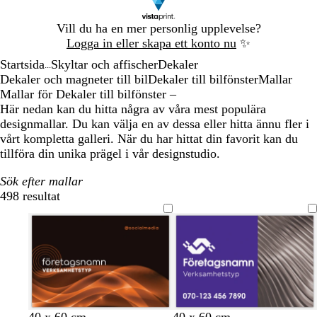
Bild
Vill du ha en mer personlig upplevelse?
1
Logga in eller skapa ett konto nu
✨
av
Startsida
Skyltar och affischer
Dekaler
1
...
Dekaler och magneter till bil
Dekaler till bilfönster
Mallar
Mallar för Dekaler till bilfönster –
Här nedan kan du hitta några av våra mest populära
designmallar. Du kan välja en av dessa eller hitta ännu fler i
vårt kompletta galleri. När du har hittat din favorit kan du
tillföra din unika prägel i vår designstudio.
Sök efter mallar
498 resultat
Filter
s
s
s
s
s
40 x 60 cm
40 x 60 cm