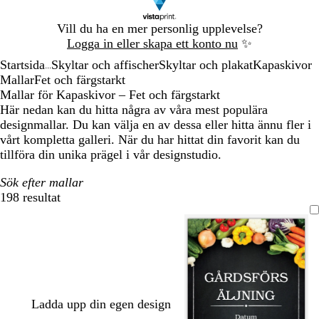
Bild
Vill du ha en mer personlig upplevelse?
1
Logga in eller skapa ett konto nu
✨
av
Startsida
Skyltar och affischer
Skyltar och plakat
Kapaskivor
1
...
Mallar
Fet och färgstarkt
Mallar för Kapaskivor – Fet och färgstarkt
Här nedan kan du hitta några av våra mest populära
designmallar. Du kan välja en av dessa eller hitta ännu fler i
vårt kompletta galleri. När du har hittat din favorit kan du
tillföra din unika prägel i vår designstudio.
Sök efter mallar
198 resultat
Filter
Ladda upp din egen design