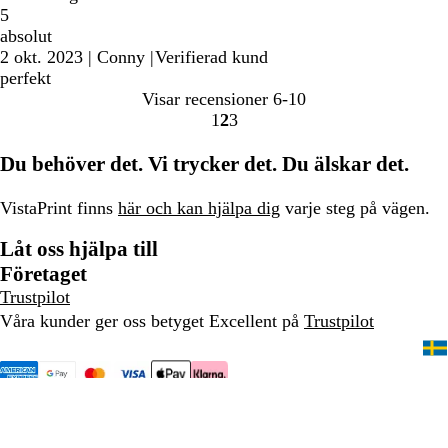
5
absolut
2 okt. 2023
|
Conny
|
Verifierad kund
perfekt
Visar recensioner
6-10
1
2
3
Gå
Gå
Gå
till
till
till
Du behöver det. Vi trycker det. Du älskar det.
sidan
sidan
sidan
VistaPrint finns
här och kan hjälpa dig
varje steg på vägen.
Låt oss hjälpa till
Företaget
Trustpilot
Våra kunder ger oss betyget Excellent på
Trustpilot
020 88 15 60
Startsida
Sekretess- och cookiepolicy
Villkor
Juridiskt meddelande
Ett företag i CIMPRESS-koncernen
© 2001–2026 VistaPrint.