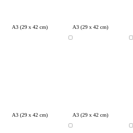
A3 (29 x 42 cm)
A3 (29 x 42 cm)
Laddar
Laddar
m
s
m
s
v
m
m
A3 (29 x 42 cm)
A3 (29 x 42 cm)
ö
v
a
k
i
ö
ö
r
a
l
o
t
r
r
Laddar
Laddar