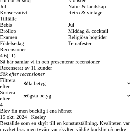
Humor & skoj
Mönster
Jul
Natur & landskap
Konservativt
Retro & vintage
Tillfälle
Bebis
Jul
Bröllop
Middag & cocktail
Examen
Religiösa högtider
Födelsedag
Temafester
Recensioner
11
4.6
(
11
)
recensioner
Så här samlar vi in och presenterar recensioner
Recenserat av 11 kunder
Mina
inmatade
Filtrera
sökningar
efter
Sortera
efter
4
Blev fin men bucklig i ena hörnet
15 okt. 2024
|
Keeley
Beställde som en skylt till en konstutställning. Kvaliteten var
mycket bra, men tyvärr var skylten väldig bucklig på nedre