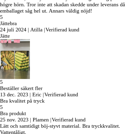
högre hörn. Tror inte att skadan skedde under leverans då
emballaget såg hel ut. Annars väldig nöjd!
5
Jättebra
24 juli 2024
|
Atilla
|
Verifierad kund
Jätte
5
Beställer säkert fler
13 dec. 2023
|
Eric
|
Verifierad kund
Bra kvalitet på tryck
5
Bra produkt
25 nov. 2023
|
Plamen
|
Verifierad kund
Lätt och samtidigt böj-styvt material. Bra tryckkvalitet.
Vattentåligt.