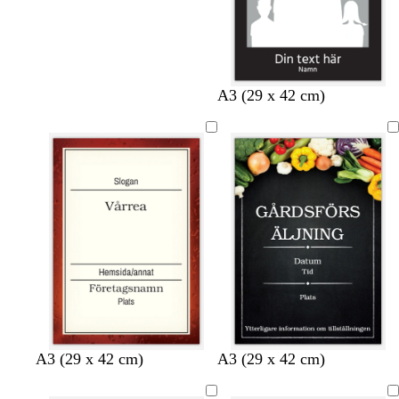
A3 (29 x 42 cm)
k
v
v
A3 (29 x 42 cm)
A3 (29 x 42 cm)
r
i
i
ä
t
t