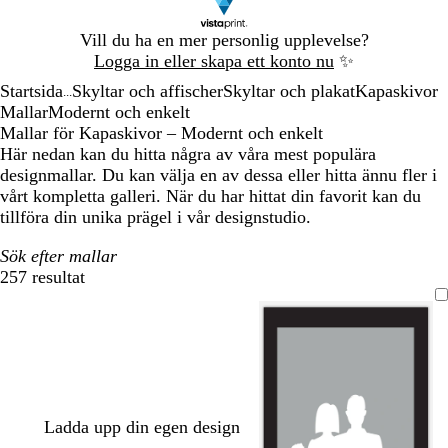
Bild
Vill du ha en mer personlig upplevelse?
1
Logga in eller skapa ett konto nu
✨
av
Startsida
Skyltar och affischer
Skyltar och plakat
Kapaskivor
1
...
Mallar
Modernt och enkelt
Mallar för Kapaskivor – Modernt och enkelt
Här nedan kan du hitta några av våra mest populära
designmallar. Du kan välja en av dessa eller hitta ännu fler i
vårt kompletta galleri. När du har hittat din favorit kan du
tillföra din unika prägel i vår designstudio.
Sök efter mallar
257 resultat
Filter
Ladda upp din egen design