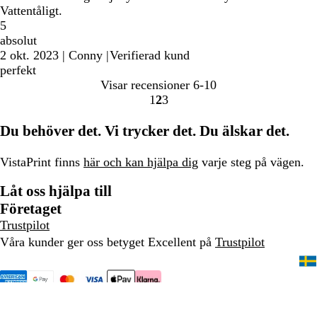
Vattentåligt.
5
absolut
2 okt. 2023
|
Conny
|
Verifierad kund
perfekt
Visar recensioner
6-10
1
2
3
Gå
Gå
Gå
till
till
till
Du behöver det. Vi trycker det. Du älskar det.
sidan
sidan
sidan
VistaPrint finns
här och kan hjälpa dig
varje steg på vägen.
Låt oss hjälpa till
Företaget
Trustpilot
Våra kunder ger oss betyget Excellent på
Trustpilot
020 88 15 60
Startsida
Sekretess- och cookiepolicy
Villkor
Juridiskt meddelande