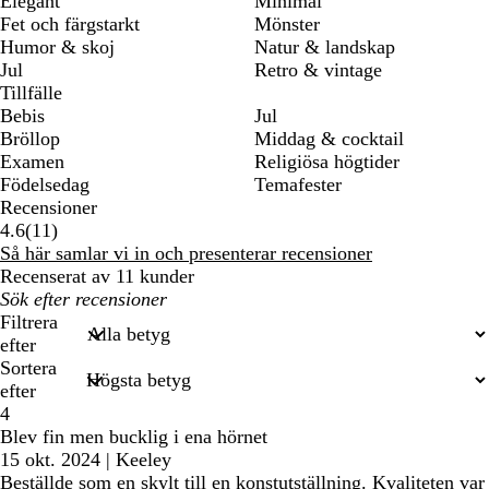
Elegant
Minimal
Fet och färgstarkt
Mönster
Humor & skoj
Natur & landskap
Jul
Retro & vintage
Tillfälle
Bebis
Jul
Bröllop
Middag & cocktail
Examen
Religiösa högtider
Födelsedag
Temafester
Recensioner
11
4.6
(
11
)
recensioner
Så här samlar vi in och presenterar recensioner
Recenserat av 11 kunder
Mina
inmatade
Filtrera
sökningar
efter
Sortera
efter
4
Blev fin men bucklig i ena hörnet
15 okt. 2024
|
Keeley
Beställde som en skylt till en konstutställning. Kvaliteten var