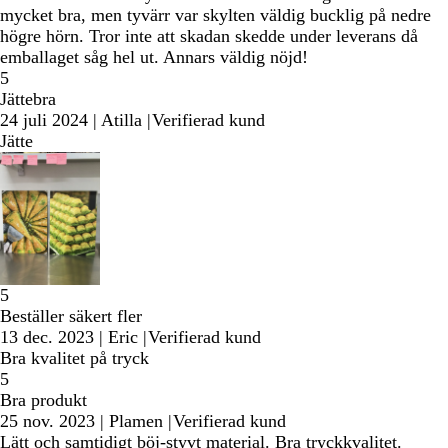
mycket bra, men tyvärr var skylten väldig bucklig på nedre
högre hörn. Tror inte att skadan skedde under leverans då
emballaget såg hel ut. Annars väldig nöjd!
5
Jättebra
24 juli 2024
|
Atilla
|
Verifierad kund
Jätte
5
Beställer säkert fler
13 dec. 2023
|
Eric
|
Verifierad kund
Bra kvalitet på tryck
5
Bra produkt
25 nov. 2023
|
Plamen
|
Verifierad kund
Lätt och samtidigt böj-styvt material. Bra tryckkvalitet.