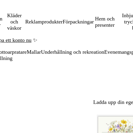
Kläder
Inbj
en
Hem och
och
Reklamprodukter
Förpackningar
tryc
r
presenter
väskor
pa ett konto nu
✨
ottoarpratare
Mallar
Underhållning och rekreation
Evenemangsp
llning
Ladda upp din ege