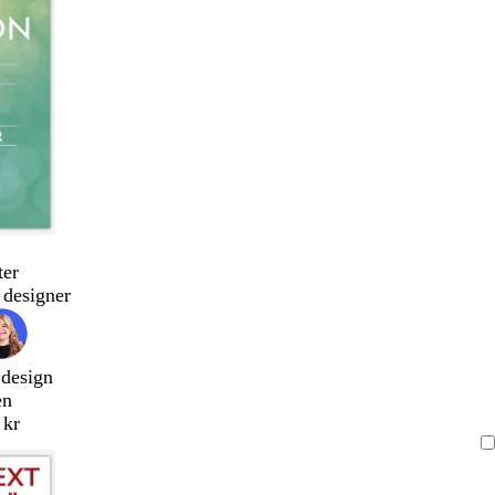
ter
designer
 design
en
 kr