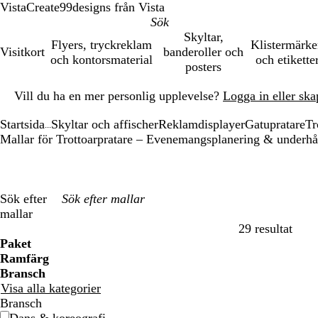
VistaCreate
99designs från Vista
Skyltar,
Flyers, tryckreklam
Klistermärk
Visitkort
banderoller och
och kontorsmaterial
och etikette
posters
Bild
Vill du ha en mer personlig upplevelse?
Logga in eller ska
1
av
Startsida
Skyltar och affischer
Reklamdisplayer
Gatupratare
Tr
1
...
Mallar för Trottoarpratare – Evenemangsplanering & underhå
Sök efter
mallar
29 resultat
Filter
Paket
Ramfärg
Bransch
Visa alla kategorier
Bransch