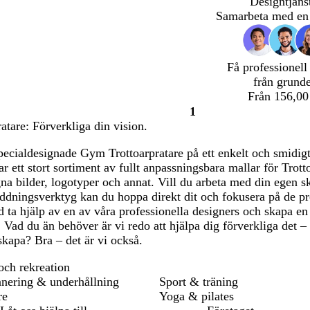
Designtjäns
Samarbeta med en 
Få professionell
från grund
Från 156,00
1
Sida
tare: Förverkliga din vision.
1
pecialdesignade Gym Trottoarpratare på ett enkelt och smidigt s
har ett stort sortiment av fullt anpassningsbara mallar för Trot
na bilder, logotyper och annat. Vill du arbeta med din egen 
ddningsverktyg kan du hoppa direkt dit och fokusera på de pr
d ta hjälp av en av våra professionella designers och skapa en
. Vad du än behöver är vi redo att hjälpa dig förverkliga det – 
skapa? Bra – det är vi också.
och rekreation
nering & underhållning
Sport & träning
re
Yoga & pilates