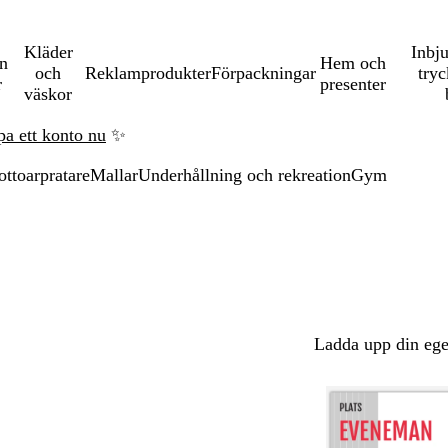
Kläder
Inbj
en
Hem och
och
Reklamprodukter
Förpackningar
tryc
r
presenter
väskor
pa ett konto nu
✨
ottoarpratare
Mallar
Underhållning och rekreation
Gym
Ladda upp din ege