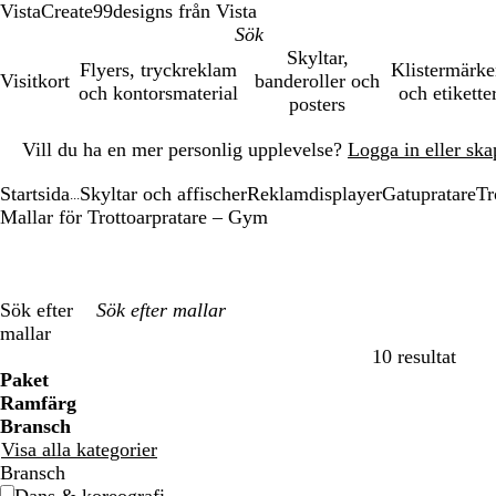
VistaCreate
99designs från Vista
Skyltar,
Flyers, tryckreklam
Klistermärk
Visitkort
banderoller och
och kontorsmaterial
och etikette
posters
Bild
Vill du ha en mer personlig upplevelse?
Logga in eller ska
1
av
Startsida
Skyltar och affischer
Reklamdisplayer
Gatupratare
Tr
1
...
Mallar för Trottoarpratare – Gym
Sök efter
mallar
10 resultat
Filter
Paket
Ramfärg
Bransch
Visa alla kategorier
Bransch