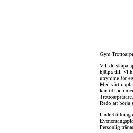
a
a
a
a
a
a
a
r
r
r
r
r
r
r
t
t
t
t
t
t
t
Gym Trottoarpra
Vill du skapa s
hjälpa till. Vi 
utrymme för eg
Med vårt uppla
kan till och me
Trottoarpratare
Redo att börja 
Underhållning 
Evenemangspla
Personlig träna