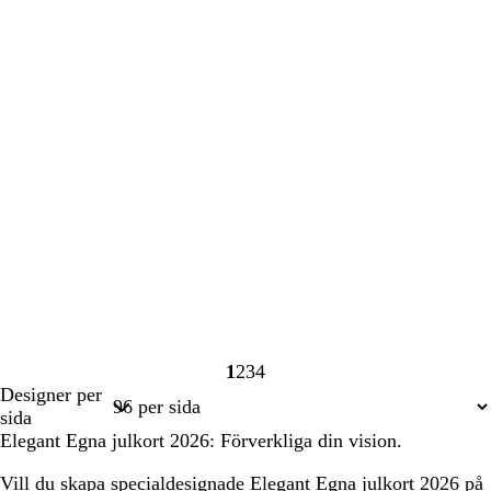
1
2
3
4
Sida
Sida
Sida
Sida
Designer per
1
2
3
4
sida
Elegant Egna julkort 2026: Förverkliga din vision.
Vill du skapa specialdesignade Elegant Egna julkort 2026 på