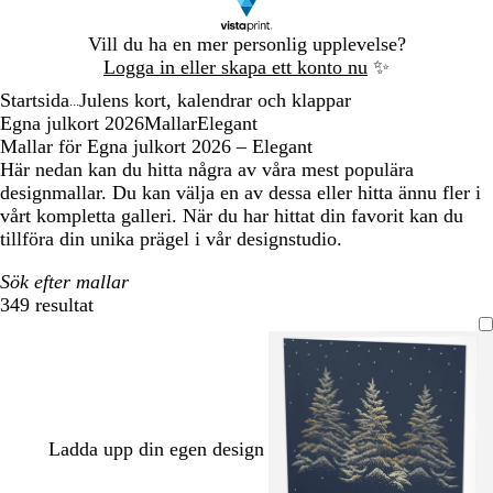
Bild
Vill du ha en mer personlig upplevelse?
1
Logga in eller skapa ett konto nu
✨
av
Startsida
Julens kort, kalendrar och klappar
1
...
Egna julkort 2026
Mallar
Elegant
Mallar för Egna julkort 2026 – Elegant
Här nedan kan du hitta några av våra mest populära
designmallar. Du kan välja en av dessa eller hitta ännu fler i
vårt kompletta galleri. När du har hittat din favorit kan du
tillföra din unika prägel i vår designstudio.
Sök efter mallar
349 resultat
Filter
Ladda upp din egen design