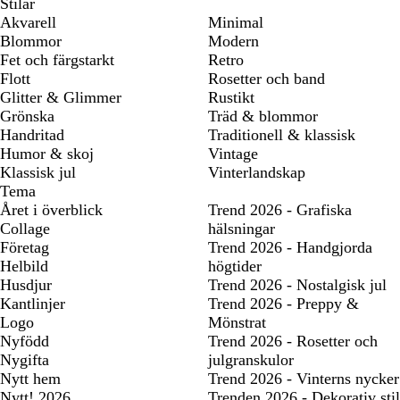
Stilar
Akvarell
Minimal
Blommor
Modern
Fet och färgstarkt
Retro
Flott
Rosetter och band
Glitter & Glimmer
Rustikt
Grönska
Träd & blommor
Handritad
Traditionell & klassisk
Humor & skoj
Vintage
Klassisk jul
Vinterlandskap
Tema
Året i överblick
Trend 2026 - Grafiska
Collage
hälsningar
Företag
Trend 2026 - Handgjorda
Helbild
högtider
Husdjur
Trend 2026 - Nostalgisk jul
Kantlinjer
Trend 2026 - Preppy &
Logo
Mönstrat
Nyfödd
Trend 2026 - Rosetter och
Nygifta
julgranskulor
Nytt hem
Trend 2026 - Vinterns nycker
Nytt! 2026
Trenden 2026 - Dekorativ stil