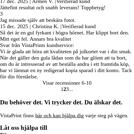
17 dec. 2025
|
Armén V.
|
Verifierad kund
Jättefint resultat och snabb leverans! Toppbetyg!
3
Jag missade själv att beskära fotot.
15 dec. 2025
|
Christina K.
|
Verifierad kund
Så det är en gul fyrkant i högra hörnet. Har klippt bort den.
Mitt eget fel. Annars bra kvalitet
Svar från VistaPrints kundservice:
Vi är glada att höra att kvaliteten på julkortet var i din smak.
När det gäller den gula lådan som du har glömt att ta bort,
om du är intresserad av att beställa andra i ett framtida köp,
har vi lämnat en ny redigerad kopia sparad i ditt konto. Tack
för din förståelse.
Visar recensioner
6-10
1
2
3
Gå
Gå
Gå
till
till
till
Du behöver det. Vi trycker det. Du älskar det.
sidan
sidan
sidan
VistaPrint finns
här och kan hjälpa dig
varje steg på vägen.
Låt oss hjälpa till