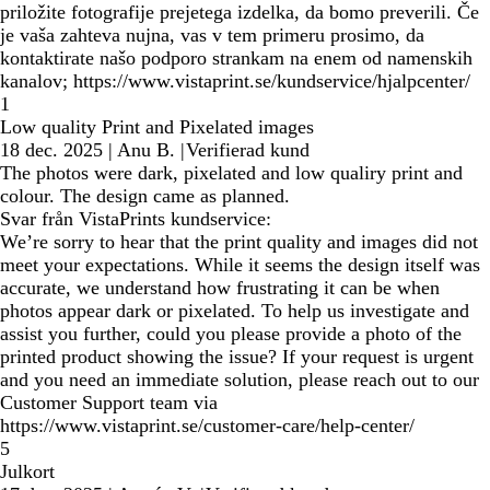
priložite fotografije prejetega izdelka, da bomo preverili. Če
je vaša zahteva nujna, vas v tem primeru prosimo, da
kontaktirate našo podporo strankam na enem od namenskih
kanalov; https://www.vistaprint.se/kundservice/hjalpcenter/
1
Low quality Print and Pixelated images
18 dec. 2025
|
Anu B.
|
Verifierad kund
The photos were dark, pixelated and low qualiry print and
colour. The design came as planned.
Svar från VistaPrints kundservice:
We’re sorry to hear that the print quality and images did not
meet your expectations. While it seems the design itself was
accurate, we understand how frustrating it can be when
photos appear dark or pixelated. To help us investigate and
assist you further, could you please provide a photo of the
printed product showing the issue? If your request is urgent
and you need an immediate solution, please reach out to our
Customer Support team via
https://www.vistaprint.se/customer-care/help-center/
5
Julkort