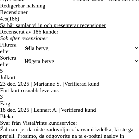
Redigerbar hälsning
Recensioner
186
4.6
(
186
)
recensioner
Så här samlar vi in och presenterar recensioner
Recenserat av 186 kunder
Mina
inmatade
Filtrera
sökningar
efter
Sortera
efter
5
Julkort
23 dec. 2025
|
Marianne S.
|
Verifierad kund
Fint kort o snabb leverans
3
Färg
18 dec. 2025
|
Lennart A.
|
Verifierad kund
Bleka
Svar från VistaPrints kundservice:
Žal nam je, da niste zadovoljni z barvami izdelka, ki ste ga
prejeli. Prosimo, da odgovorite na ta e-poštni naslov in